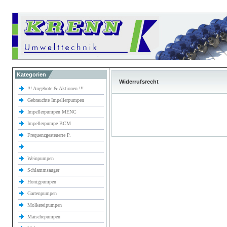
Kategorien
Widerrufsrecht
!!! Angebote & Aktionen !!!
Gebrauchte Impellerpumpen
Impellerpumpen MENC
Impellerpumpe BCM
Frequenzgesteuerte P.
Weinpumpen
Schlammsauger
Honigpumpen
Gartenpumpen
Molkereipumpen
Maischepumpen