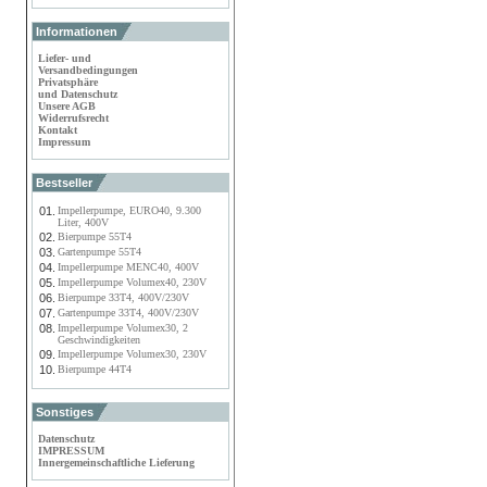
Informationen
Liefer- und
Versandbedingungen
Privatsphäre
und Datenschutz
Unsere AGB
Widerrufsrecht
Kontakt
Impressum
Bestseller
01.
Impellerpumpe, EURO40, 9.300
Liter, 400V
02.
Bierpumpe 55T4
03.
Gartenpumpe 55T4
04.
Impellerpumpe MENC40, 400V
05.
Impellerpumpe Volumex40, 230V
06.
Bierpumpe 33T4, 400V/230V
07.
Gartenpumpe 33T4, 400V/230V
08.
Impellerpumpe Volumex30, 2
Geschwindigkeiten
09.
Impellerpumpe Volumex30, 230V
10.
Bierpumpe 44T4
Sonstiges
Datenschutz
IMPRESSUM
Innergemeinschaftliche Lieferung