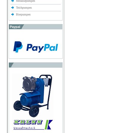
Melassepumpen
Teichpumpen
Bierpumpen
Paypal