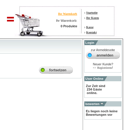
Startseite
Ihr Warenkorb
Ihr Konto
Ihr Warenkorb:
0 Produkte
Kasse
Kontakt
Login
zur Anmeldeseite
Neuer Kunde?
!
=> Registrieren
User Online
Zur Zeit sind
234 Gäste
online.
bewerten
Es liegen noch keine
Bewertungen vor