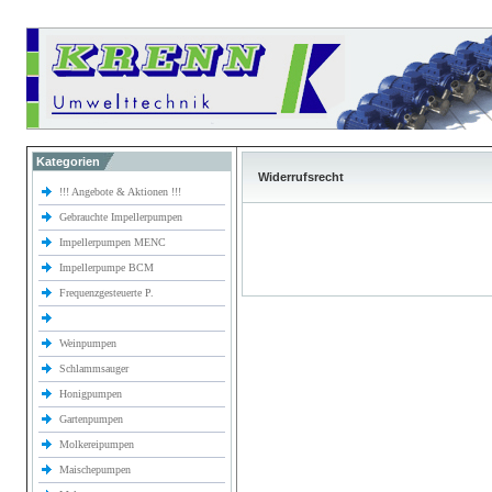
Kategorien
Widerrufsrecht
!!! Angebote & Aktionen !!!
Gebrauchte Impellerpumpen
Impellerpumpen MENC
Impellerpumpe BCM
Frequenzgesteuerte P.
Weinpumpen
Schlammsauger
Honigpumpen
Gartenpumpen
Molkereipumpen
Maischepumpen