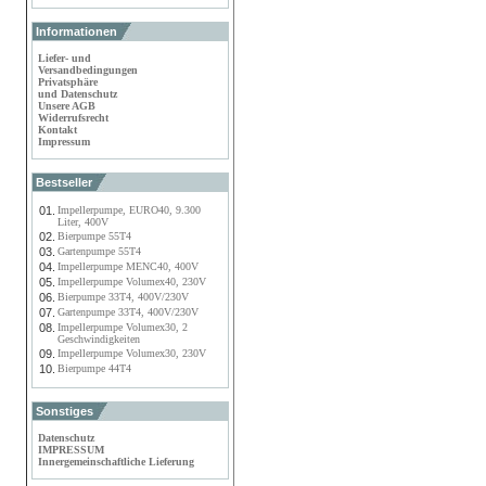
Informationen
Liefer- und
Versandbedingungen
Privatsphäre
und Datenschutz
Unsere AGB
Widerrufsrecht
Kontakt
Impressum
Bestseller
01.
Impellerpumpe, EURO40, 9.300
Liter, 400V
02.
Bierpumpe 55T4
03.
Gartenpumpe 55T4
04.
Impellerpumpe MENC40, 400V
05.
Impellerpumpe Volumex40, 230V
06.
Bierpumpe 33T4, 400V/230V
07.
Gartenpumpe 33T4, 400V/230V
08.
Impellerpumpe Volumex30, 2
Geschwindigkeiten
09.
Impellerpumpe Volumex30, 230V
10.
Bierpumpe 44T4
Sonstiges
Datenschutz
IMPRESSUM
Innergemeinschaftliche Lieferung