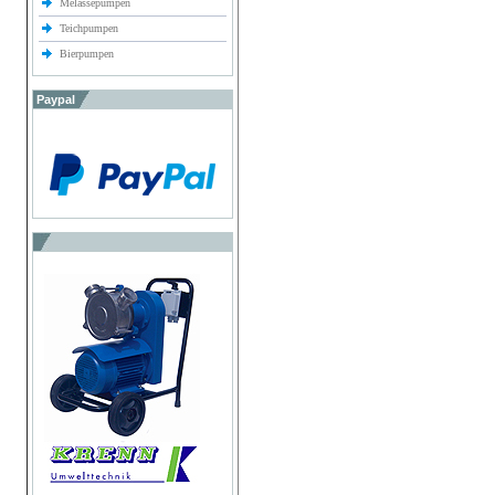
Melassepumpen
Teichpumpen
Bierpumpen
Paypal