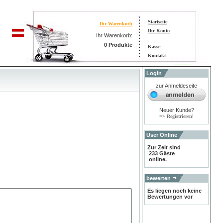
Startseite
Ihr Warenkorb
Ihr Konto
Ihr Warenkorb:
0 Produkte
Kasse
Kontakt
Login
zur Anmeldeseite
Neuer Kunde?
!
=> Registrieren
User Online
Zur Zeit sind
233 Gäste
online.
bewerten
Es liegen noch keine
Bewertungen vor