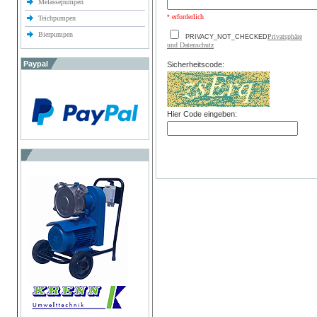
Melassepumpen
erforderlich
*
Teichpumpen
Bierpumpen
Privatsphäre
PRIVACY_NOT_CHECKED
und Datenschutz
Paypal
Sicherheitscode:
Hier Code eingeben: