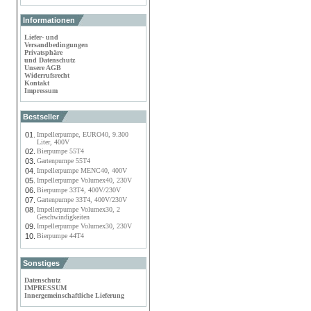
Informationen
Liefer- und
Versandbedingungen
Privatsphäre
und Datenschutz
Unsere AGB
Widerrufsrecht
Kontakt
Impressum
Bestseller
01.
Impellerpumpe, EURO40, 9.300
Liter, 400V
02.
Bierpumpe 55T4
03.
Gartenpumpe 55T4
04.
Impellerpumpe MENC40, 400V
05.
Impellerpumpe Volumex40, 230V
06.
Bierpumpe 33T4, 400V/230V
07.
Gartenpumpe 33T4, 400V/230V
08.
Impellerpumpe Volumex30, 2
Geschwindigkeiten
09.
Impellerpumpe Volumex30, 230V
10.
Bierpumpe 44T4
Sonstiges
Datenschutz
IMPRESSUM
Innergemeinschaftliche Lieferung