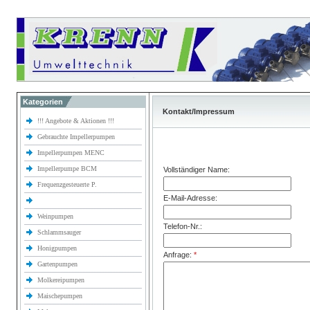
Kategorien
Kontakt/Impressum
!!! Angebote & Aktionen !!!
Gebrauchte Impellerpumpen
Impellerpumpen MENC
Impellerpumpe BCM
Vollständiger Name:
Frequenzgesteuerte P.
E-Mail-Adresse:
Weinpumpen
Telefon-Nr.:
Schlammsauger
Honigpumpen
Anfrage:
*
Gartenpumpen
Molkereipumpen
Maischepumpen