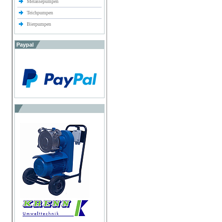
Melassepumpen
Teichpumpen
Bierpumpen
Paypal