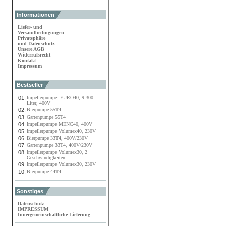
Informationen
Liefer- und
Versandbedingungen
Privatsphäre
und Datenschutz
Unsere AGB
Widerrufsrecht
Kontakt
Impressum
Bestseller
01.
Impellerpumpe, EURO40, 9.300
Liter, 400V
02.
Bierpumpe 55T4
03.
Gartenpumpe 55T4
04.
Impellerpumpe MENC40, 400V
05.
Impellerpumpe Volumex40, 230V
06.
Bierpumpe 33T4, 400V/230V
07.
Gartenpumpe 33T4, 400V/230V
08.
Impellerpumpe Volumex30, 2
Geschwindigkeiten
09.
Impellerpumpe Volumex30, 230V
10.
Bierpumpe 44T4
Sonstiges
Datenschutz
IMPRESSUM
Innergemeinschaftliche Lieferung