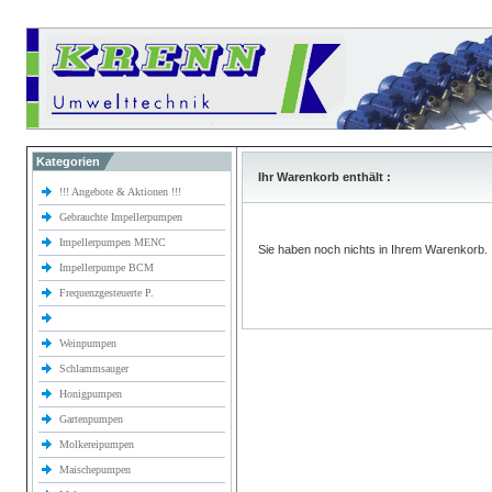
Kategorien
Ihr Warenkorb enthält :
!!! Angebote & Aktionen !!!
Gebrauchte Impellerpumpen
Impellerpumpen MENC
Sie haben noch nichts in Ihrem Warenkorb.
Impellerpumpe BCM
Frequenzgesteuerte P.
Weinpumpen
Schlammsauger
Honigpumpen
Gartenpumpen
Molkereipumpen
Maischepumpen