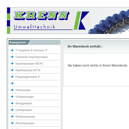
Kategorien
Ihr Warenkorb enthält :
!!! Angebote & Aktionen !!!
Gebrauchte Impellerpumpen
Impellerpumpen MENC
Sie haben noch nichts in Ihrem Warenkorb.
Impellerpumpe BCM
Frequenzgesteuerte P.
Weinpumpen
Schlammsauger
Honigpumpen
Gartenpumpen
Molkereipumpen
Maischepumpen