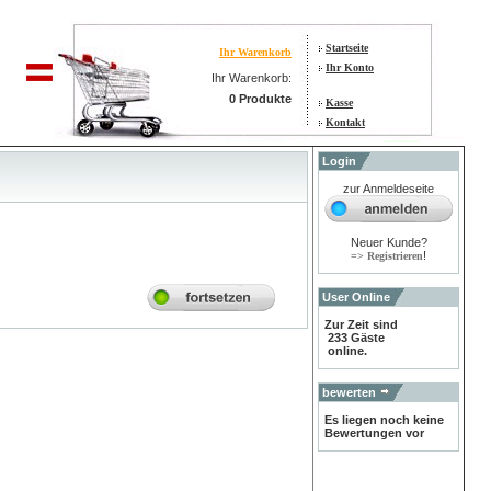
Startseite
Ihr Warenkorb
Ihr Konto
Ihr Warenkorb:
0 Produkte
Kasse
Kontakt
Login
zur Anmeldeseite
Neuer Kunde?
!
=> Registrieren
User Online
Zur Zeit sind
233 Gäste
online.
bewerten
Es liegen noch keine
Bewertungen vor