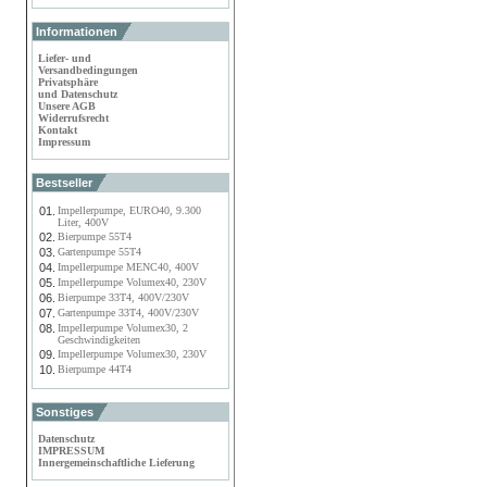
Informationen
Liefer- und
Versandbedingungen
Privatsphäre
und Datenschutz
Unsere AGB
Widerrufsrecht
Kontakt
Impressum
Bestseller
01.
Impellerpumpe, EURO40, 9.300
Liter, 400V
02.
Bierpumpe 55T4
03.
Gartenpumpe 55T4
04.
Impellerpumpe MENC40, 400V
05.
Impellerpumpe Volumex40, 230V
06.
Bierpumpe 33T4, 400V/230V
07.
Gartenpumpe 33T4, 400V/230V
08.
Impellerpumpe Volumex30, 2
Geschwindigkeiten
09.
Impellerpumpe Volumex30, 230V
10.
Bierpumpe 44T4
Sonstiges
Datenschutz
IMPRESSUM
Innergemeinschaftliche Lieferung