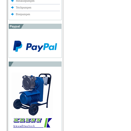
Melassepumpen
Teichpumpen
Bierpumpen
Paypal