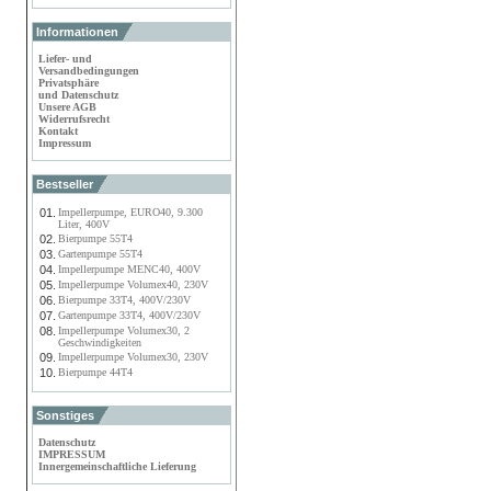
Informationen
Liefer- und
Versandbedingungen
Privatsphäre
und Datenschutz
Unsere AGB
Widerrufsrecht
Kontakt
Impressum
Bestseller
01.
Impellerpumpe, EURO40, 9.300
Liter, 400V
02.
Bierpumpe 55T4
03.
Gartenpumpe 55T4
04.
Impellerpumpe MENC40, 400V
05.
Impellerpumpe Volumex40, 230V
06.
Bierpumpe 33T4, 400V/230V
07.
Gartenpumpe 33T4, 400V/230V
08.
Impellerpumpe Volumex30, 2
Geschwindigkeiten
09.
Impellerpumpe Volumex30, 230V
10.
Bierpumpe 44T4
Sonstiges
Datenschutz
IMPRESSUM
Innergemeinschaftliche Lieferung