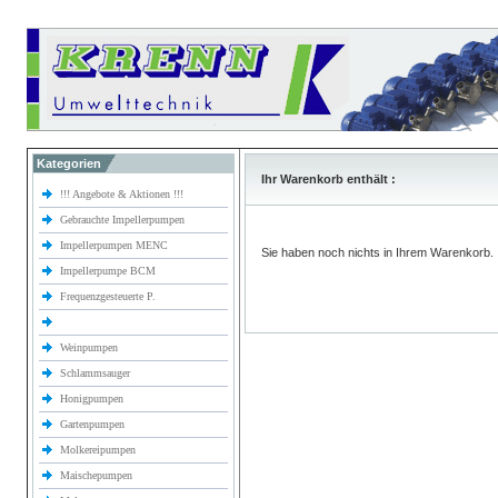
Kategorien
Ihr Warenkorb enthält :
!!! Angebote & Aktionen !!!
Gebrauchte Impellerpumpen
Impellerpumpen MENC
Sie haben noch nichts in Ihrem Warenkorb.
Impellerpumpe BCM
Frequenzgesteuerte P.
Weinpumpen
Schlammsauger
Honigpumpen
Gartenpumpen
Molkereipumpen
Maischepumpen