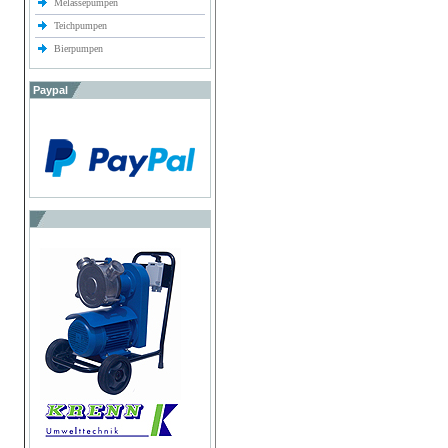
Melassepumpen
Teichpumpen
Bierpumpen
Paypal