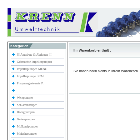
Kategorien
Ihr Warenkorb enthält :
!!! Angebote & Aktionen !!!
Gebrauchte Impellerpumpen
Impellerpumpen MENC
Sie haben noch nichts in Ihrem Warenkorb.
Impellerpumpe BCM
Frequenzgesteuerte P.
Weinpumpen
Schlammsauger
Honigpumpen
Gartenpumpen
Molkereipumpen
Maischepumpen