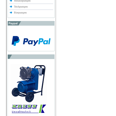
Melassepumpen
Teichpumpen
Bierpumpen
Paypal