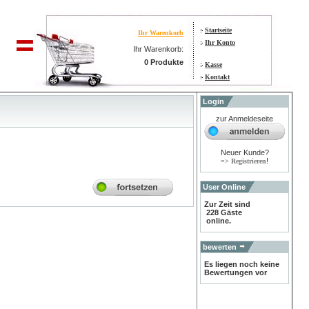
Startseite
Ihr Warenkorb
Ihr Konto
Ihr Warenkorb:
0 Produkte
Kasse
Kontakt
Login
zur Anmeldeseite
Neuer Kunde?
!
=> Registrieren
User Online
Zur Zeit sind
228 Gäste
online.
bewerten
Es liegen noch keine
Bewertungen vor