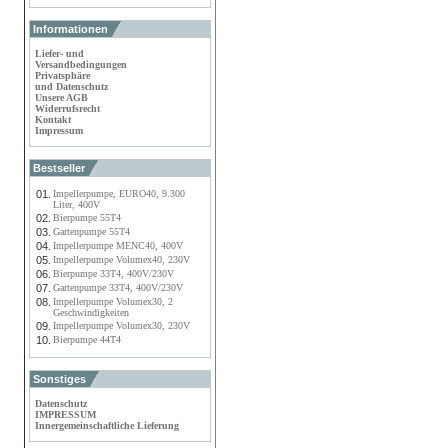
Informationen
Liefer- und
Versandbedingungen
Privatsphäre
und Datenschutz
Unsere AGB
Widerrufsrecht
Kontakt
Impressum
Bestseller
01.
Impellerpumpe, EURO40, 9.300
Liter, 400V
02.
Bierpumpe 55T4
03.
Gartenpumpe 55T4
04.
Impellerpumpe MENC40, 400V
05.
Impellerpumpe Volumex40, 230V
06.
Bierpumpe 33T4, 400V/230V
07.
Gartenpumpe 33T4, 400V/230V
08.
Impellerpumpe Volumex30, 2
Geschwindigkeiten
09.
Impellerpumpe Volumex30, 230V
10.
Bierpumpe 44T4
Sonstiges
Datenschutz
IMPRESSUM
Innergemeinschaftliche Lieferung