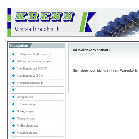
Kategorien
Ihr Warenkorb enthält :
!!! Angebote & Aktionen !!!
Gebrauchte Impellerpumpen
Impellerpumpen MENC
Sie haben noch nichts in Ihrem Warenkorb.
Impellerpumpe BCM
Frequenzgesteuerte P.
Weinpumpen
Schlammsauger
Honigpumpen
Gartenpumpen
Molkereipumpen
Maischepumpen