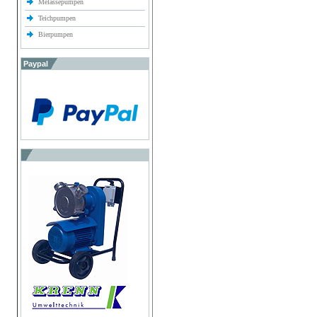
Melassepumpen
Teichpumpen
Bierpumpen
Paypal