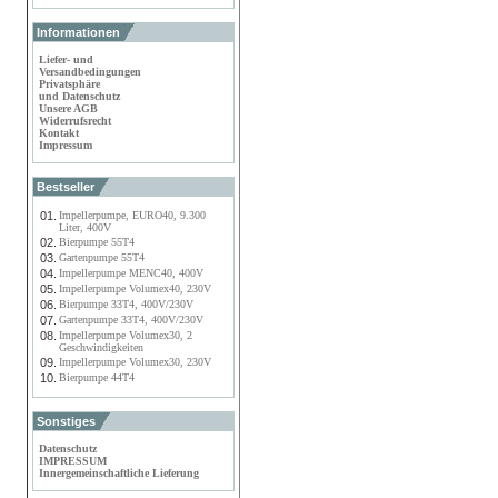
Informationen
Liefer- und
Versandbedingungen
Privatsphäre
und Datenschutz
Unsere AGB
Widerrufsrecht
Kontakt
Impressum
Bestseller
01.
Impellerpumpe, EURO40, 9.300
Liter, 400V
02.
Bierpumpe 55T4
03.
Gartenpumpe 55T4
04.
Impellerpumpe MENC40, 400V
05.
Impellerpumpe Volumex40, 230V
06.
Bierpumpe 33T4, 400V/230V
07.
Gartenpumpe 33T4, 400V/230V
08.
Impellerpumpe Volumex30, 2
Geschwindigkeiten
09.
Impellerpumpe Volumex30, 230V
10.
Bierpumpe 44T4
Sonstiges
Datenschutz
IMPRESSUM
Innergemeinschaftliche Lieferung