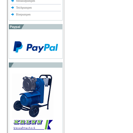
Melassepumpen
Teichpumpen
Bierpumpen
Paypal