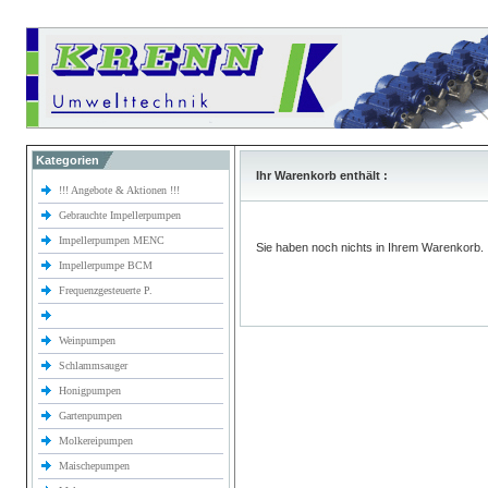
Kategorien
Ihr Warenkorb enthält :
!!! Angebote & Aktionen !!!
Gebrauchte Impellerpumpen
Impellerpumpen MENC
Sie haben noch nichts in Ihrem Warenkorb.
Impellerpumpe BCM
Frequenzgesteuerte P.
Weinpumpen
Schlammsauger
Honigpumpen
Gartenpumpen
Molkereipumpen
Maischepumpen