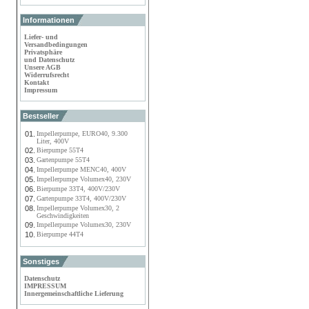
Informationen
Liefer- und
Versandbedingungen
Privatsphäre
und Datenschutz
Unsere AGB
Widerrufsrecht
Kontakt
Impressum
Bestseller
01.
Impellerpumpe, EURO40, 9.300
Liter, 400V
02.
Bierpumpe 55T4
03.
Gartenpumpe 55T4
04.
Impellerpumpe MENC40, 400V
05.
Impellerpumpe Volumex40, 230V
06.
Bierpumpe 33T4, 400V/230V
07.
Gartenpumpe 33T4, 400V/230V
08.
Impellerpumpe Volumex30, 2
Geschwindigkeiten
09.
Impellerpumpe Volumex30, 230V
10.
Bierpumpe 44T4
Sonstiges
Datenschutz
IMPRESSUM
Innergemeinschaftliche Lieferung