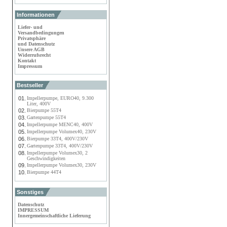
Informationen
Liefer- und
Versandbedingungen
Privatsphäre
und Datenschutz
Unsere AGB
Widerrufsrecht
Kontakt
Impressum
Bestseller
01.
Impellerpumpe, EURO40, 9.300
Liter, 400V
02.
Bierpumpe 55T4
03.
Gartenpumpe 55T4
04.
Impellerpumpe MENC40, 400V
05.
Impellerpumpe Volumex40, 230V
06.
Bierpumpe 33T4, 400V/230V
07.
Gartenpumpe 33T4, 400V/230V
08.
Impellerpumpe Volumex30, 2
Geschwindigkeiten
09.
Impellerpumpe Volumex30, 230V
10.
Bierpumpe 44T4
Sonstiges
Datenschutz
IMPRESSUM
Innergemeinschaftliche Lieferung