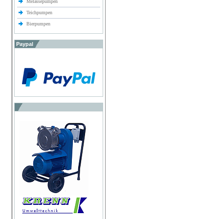
Melassepumpen
Teichpumpen
Bierpumpen
Paypal