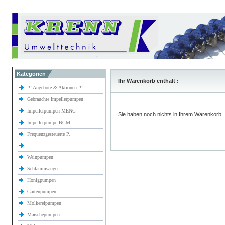
Kategorien
Ihr Warenkorb enthält :
!!! Angebote & Aktionen !!!
Gebrauchte Impellerpumpen
Impellerpumpen MENC
Sie haben noch nichts in Ihrem Warenkorb.
Impellerpumpe BCM
Frequenzgesteuerte P.
Weinpumpen
Schlammsauger
Honigpumpen
Gartenpumpen
Molkereipumpen
Maischepumpen