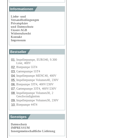
Informationen
Liefer- und
Versandbedingungen
Privatsphäre
und Datenschutz
Unsere AGB
Widerrufsrecht
Kontakt
Impressum
Bestseller
01.
Impellerpumpe, EURO40, 9.300
Liter, 400V
02.
Bierpumpe 55T4
03.
Gartenpumpe 55T4
04.
Impellerpumpe MENC40, 400V
05.
Impellerpumpe Volumex40, 230V
06.
Bierpumpe 33T4, 400V/230V
07.
Gartenpumpe 33T4, 400V/230V
08.
Impellerpumpe Volumex30, 2
Geschwindigkeiten
09.
Impellerpumpe Volumex30, 230V
10.
Bierpumpe 44T4
Sonstiges
Datenschutz
IMPRESSUM
Innergemeinschaftliche Lieferung