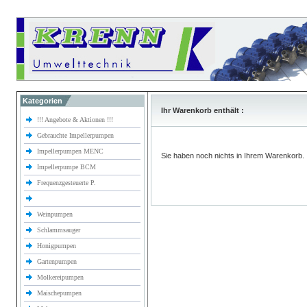
Kategorien
Ihr Warenkorb enthält :
!!! Angebote & Aktionen !!!
Gebrauchte Impellerpumpen
Impellerpumpen MENC
Sie haben noch nichts in Ihrem Warenkorb.
Impellerpumpe BCM
Frequenzgesteuerte P.
Weinpumpen
Schlammsauger
Honigpumpen
Gartenpumpen
Molkereipumpen
Maischepumpen