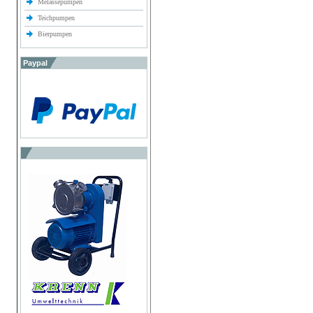
Melassepumpen
Teichpumpen
Bierpumpen
Paypal