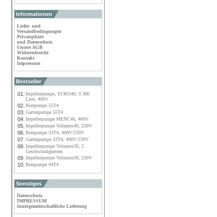
Informationen
Liefer- und
Versandbedingungen
Privatsphäre
und Datenschutz
Unsere AGB
Widerrufsrecht
Kontakt
Impressum
Bestseller
01.
Impellerpumpe, EURO40, 9.300
Liter, 400V
02.
Bierpumpe 55T4
03.
Gartenpumpe 55T4
04.
Impellerpumpe MENC40, 400V
05.
Impellerpumpe Volumex40, 230V
06.
Bierpumpe 33T4, 400V/230V
07.
Gartenpumpe 33T4, 400V/230V
08.
Impellerpumpe Volumex30, 2
Geschwindigkeiten
09.
Impellerpumpe Volumex30, 230V
10.
Bierpumpe 44T4
Sonstiges
Datenschutz
IMPRESSUM
Innergemeinschaftliche Lieferung