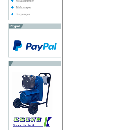
Melassepumpen
Teichpumpen
Bierpumpen
Paypal