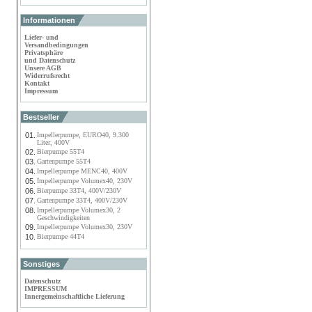
Informationen
Liefer- und
Versandbedingungen
Privatsphäre
und Datenschutz
Unsere AGB
Widerrufsrecht
Kontakt
Impressum
Bestseller
01.
Impellerpumpe, EURO40, 9.300
Liter, 400V
02.
Bierpumpe 55T4
03.
Gartenpumpe 55T4
04.
Impellerpumpe MENC40, 400V
05.
Impellerpumpe Volumex40, 230V
06.
Bierpumpe 33T4, 400V/230V
07.
Gartenpumpe 33T4, 400V/230V
08.
Impellerpumpe Volumex30, 2
Geschwindigkeiten
09.
Impellerpumpe Volumex30, 230V
10.
Bierpumpe 44T4
Sonstiges
Datenschutz
IMPRESSUM
Innergemeinschaftliche Lieferung