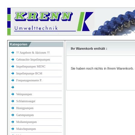
Kategorien
Ihr Warenkorb enthält :
!!! Angebote & Aktionen !!!
Gebrauchte Impellerpumpen
Impellerpumpen MENC
Sie haben noch nichts in Ihrem Warenkorb.
Impellerpumpe BCM
Frequenzgesteuerte P.
Weinpumpen
Schlammsauger
Honigpumpen
Gartenpumpen
Molkereipumpen
Maischepumpen