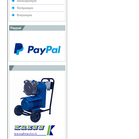
Melassepumpen
Teichpumpen
Bierpumpen
Paypal