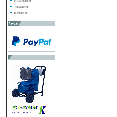
Melassepumpen
Teichpumpen
Bierpumpen
Paypal