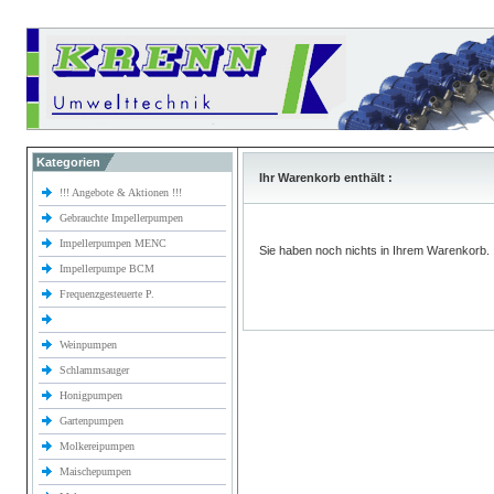
Kategorien
Ihr Warenkorb enthält :
!!! Angebote & Aktionen !!!
Gebrauchte Impellerpumpen
Impellerpumpen MENC
Sie haben noch nichts in Ihrem Warenkorb.
Impellerpumpe BCM
Frequenzgesteuerte P.
Weinpumpen
Schlammsauger
Honigpumpen
Gartenpumpen
Molkereipumpen
Maischepumpen