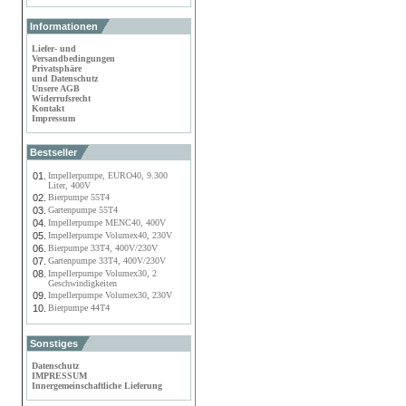
Informationen
Liefer- und
Versandbedingungen
Privatsphäre
und Datenschutz
Unsere AGB
Widerrufsrecht
Kontakt
Impressum
Bestseller
01.
Impellerpumpe, EURO40, 9.300
Liter, 400V
02.
Bierpumpe 55T4
03.
Gartenpumpe 55T4
04.
Impellerpumpe MENC40, 400V
05.
Impellerpumpe Volumex40, 230V
06.
Bierpumpe 33T4, 400V/230V
07.
Gartenpumpe 33T4, 400V/230V
08.
Impellerpumpe Volumex30, 2
Geschwindigkeiten
09.
Impellerpumpe Volumex30, 230V
10.
Bierpumpe 44T4
Sonstiges
Datenschutz
IMPRESSUM
Innergemeinschaftliche Lieferung