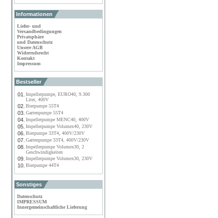
Informationen
Liefer- und
Versandbedingungen
Privatsphäre
und Datenschutz
Unsere AGB
Widerrufsrecht
Kontakt
Impressum
Bestseller
01.
Impellerpumpe, EURO40, 9.300
Liter, 400V
02.
Bierpumpe 55T4
03.
Gartenpumpe 55T4
04.
Impellerpumpe MENC40, 400V
05.
Impellerpumpe Volumex40, 230V
06.
Bierpumpe 33T4, 400V/230V
07.
Gartenpumpe 33T4, 400V/230V
08.
Impellerpumpe Volumex30, 2
Geschwindigkeiten
09.
Impellerpumpe Volumex30, 230V
10.
Bierpumpe 44T4
Sonstiges
Datenschutz
IMPRESSUM
Innergemeinschaftliche Lieferung