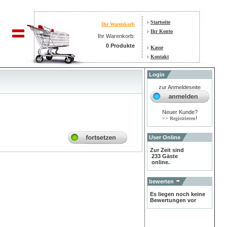
Startseite
Ihr Warenkorb
Ihr Konto
Ihr Warenkorb:
0 Produkte
Kasse
Kontakt
Login
zur Anmeldeseite
Neuer Kunde?
!
=> Registrieren
User Online
Zur Zeit sind
233 Gäste
online.
bewerten
Es liegen noch keine
Bewertungen vor