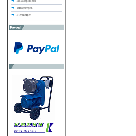
Melassepumpen
Teichpumpen
Bierpumpen
Paypal