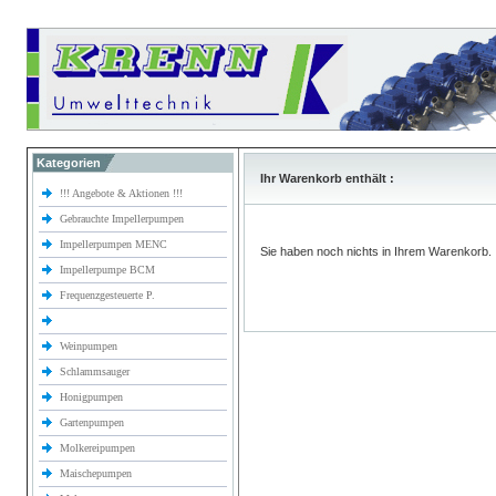
Kategorien
Ihr Warenkorb enthält :
!!! Angebote & Aktionen !!!
Gebrauchte Impellerpumpen
Impellerpumpen MENC
Sie haben noch nichts in Ihrem Warenkorb.
Impellerpumpe BCM
Frequenzgesteuerte P.
Weinpumpen
Schlammsauger
Honigpumpen
Gartenpumpen
Molkereipumpen
Maischepumpen