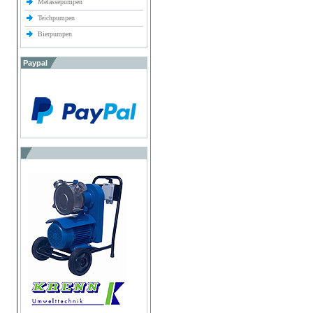
Melassepumpen
Teichpumpen
Bierpumpen
Paypal