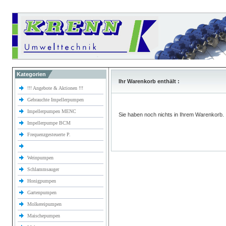
Kategorien
Ihr Warenkorb enthält :
!!! Angebote & Aktionen !!!
Gebrauchte Impellerpumpen
Impellerpumpen MENC
Sie haben noch nichts in Ihrem Warenkorb.
Impellerpumpe BCM
Frequenzgesteuerte P.
Weinpumpen
Schlammsauger
Honigpumpen
Gartenpumpen
Molkereipumpen
Maischepumpen