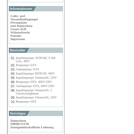
Informationen
Liefer- und
Versandbedingungen
Privatsphäre
und Datenschutz
Unsere AGB
Widerrufsrecht
Kontakt
Impressum
Bestseller
01.
Impellerpumpe, EURO40, 9.300
Liter, 400V
02.
Bierpumpe 55T4
03.
Gartenpumpe 55T4
04.
Impellerpumpe MENC40, 400V
05.
Impellerpumpe Volumex40, 230V
06.
Bierpumpe 33T4, 400V/230V
07.
Gartenpumpe 33T4, 400V/230V
08.
Impellerpumpe Volumex30, 2
Geschwindigkeiten
09.
Impellerpumpe Volumex30, 230V
10.
Bierpumpe 44T4
Sonstiges
Datenschutz
IMPRESSUM
Innergemeinschaftliche Lieferung