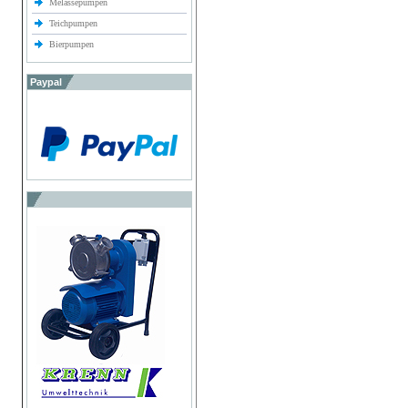
Melassepumpen
Teichpumpen
Bierpumpen
Paypal