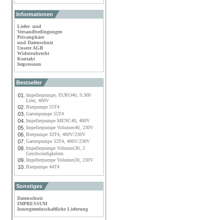
Informationen
Liefer- und
Versandbedingungen
Privatsphäre
und Datenschutz
Unsere AGB
Widerrufsrecht
Kontakt
Impressum
Bestseller
01.
Impellerpumpe, EURO40, 9.300
Liter, 400V
02.
Bierpumpe 55T4
03.
Gartenpumpe 55T4
04.
Impellerpumpe MENC40, 400V
05.
Impellerpumpe Volumex40, 230V
06.
Bierpumpe 33T4, 400V/230V
07.
Gartenpumpe 33T4, 400V/230V
08.
Impellerpumpe Volumex30, 2
Geschwindigkeiten
09.
Impellerpumpe Volumex30, 230V
10.
Bierpumpe 44T4
Sonstiges
Datenschutz
IMPRESSUM
Innergemeinschaftliche Lieferung