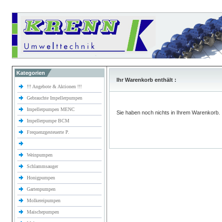
Kategorien
Ihr Warenkorb enthält :
!!! Angebote & Aktionen !!!
Gebrauchte Impellerpumpen
Impellerpumpen MENC
Sie haben noch nichts in Ihrem Warenkorb.
Impellerpumpe BCM
Frequenzgesteuerte P.
Weinpumpen
Schlammsauger
Honigpumpen
Gartenpumpen
Molkereipumpen
Maischepumpen