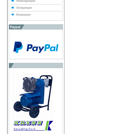
Melassepumpen
Teichpumpen
Bierpumpen
Paypal