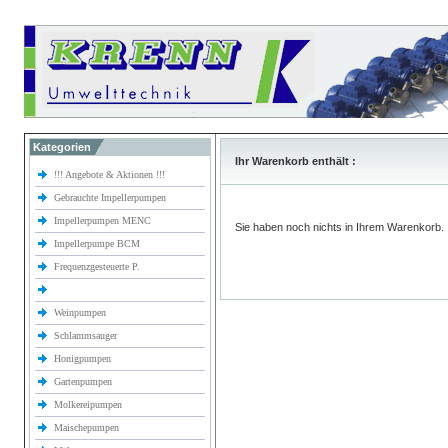
Kategorien
Ihr Warenkorb enthält :
!!! Angebote & Aktionen !!!
Gebrauchte Impellerpumpen
Impellerpumpen MENC
Sie haben noch nichts in Ihrem Warenkorb.
Impellerpumpe BCM
Frequenzgesteuerte P.
Weinpumpen
Schlammsauger
Honigpumpen
Gartenpumpen
Molkereipumpen
Maischepumpen