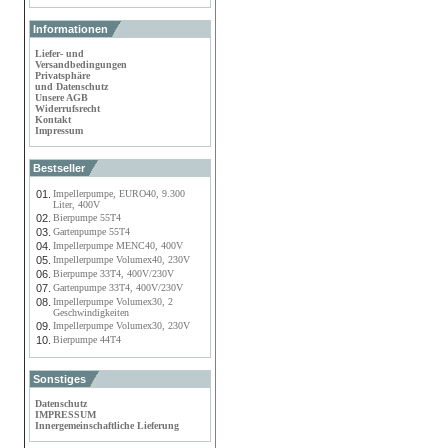
Informationen
Liefer- und
Versandbedingungen
Privatsphäre
und Datenschutz
Unsere AGB
Widerrufsrecht
Kontakt
Impressum
Bestseller
01.
Impellerpumpe, EURO40, 9.300
Liter, 400V
02.
Bierpumpe 55T4
03.
Gartenpumpe 55T4
04.
Impellerpumpe MENC40, 400V
05.
Impellerpumpe Volumex40, 230V
06.
Bierpumpe 33T4, 400V/230V
07.
Gartenpumpe 33T4, 400V/230V
08.
Impellerpumpe Volumex30, 2
Geschwindigkeiten
09.
Impellerpumpe Volumex30, 230V
10.
Bierpumpe 44T4
Sonstiges
Datenschutz
IMPRESSUM
Innergemeinschaftliche Lieferung