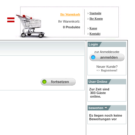
Startseite
Ihr Warenkorb
Ihr Konto
Ihr Warenkorb:
0 Produkte
Kasse
Kontakt
Login
zur Anmeldeseite
Neuer Kunde?
!
=> Registrieren
User Online
Zur Zeit sind
303 Gäste
online.
bewerten
Es liegen noch keine
Bewertungen vor