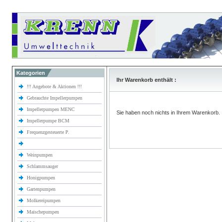
Kategorien
Ihr Warenkorb enthält :
!!! Angebote & Aktionen !!!
Gebrauchte Impellerpumpen
Impellerpumpen MENC
Sie haben noch nichts in Ihrem Warenkorb.
Impellerpumpe BCM
Frequenzgesteuerte P.
Weinpumpen
Schlammsauger
Honigpumpen
Gartenpumpen
Molkereipumpen
Maischepumpen