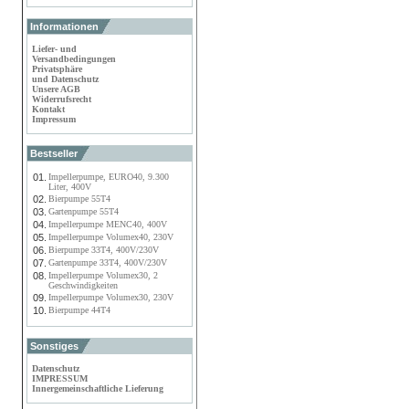
Informationen
Liefer- und
Versandbedingungen
Privatsphäre
und Datenschutz
Unsere AGB
Widerrufsrecht
Kontakt
Impressum
Bestseller
01.
Impellerpumpe, EURO40, 9.300
Liter, 400V
02.
Bierpumpe 55T4
03.
Gartenpumpe 55T4
04.
Impellerpumpe MENC40, 400V
05.
Impellerpumpe Volumex40, 230V
06.
Bierpumpe 33T4, 400V/230V
07.
Gartenpumpe 33T4, 400V/230V
08.
Impellerpumpe Volumex30, 2
Geschwindigkeiten
09.
Impellerpumpe Volumex30, 230V
10.
Bierpumpe 44T4
Sonstiges
Datenschutz
IMPRESSUM
Innergemeinschaftliche Lieferung