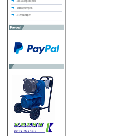
Melassepumpen
Teichpumpen
Bierpumpen
Paypal