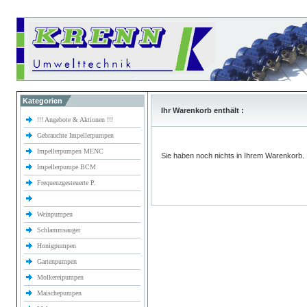
Kategorien
Ihr Warenkorb enthält :
!!! Angebote & Aktionen !!!
Gebrauchte Impellerpumpen
Impellerpumpen MENC
Sie haben noch nichts in Ihrem Warenkorb.
Impellerpumpe BCM
Frequenzgesteuerte P.
Weinpumpen
Schlammsauger
Honigpumpen
Gartenpumpen
Molkereipumpen
Maischepumpen