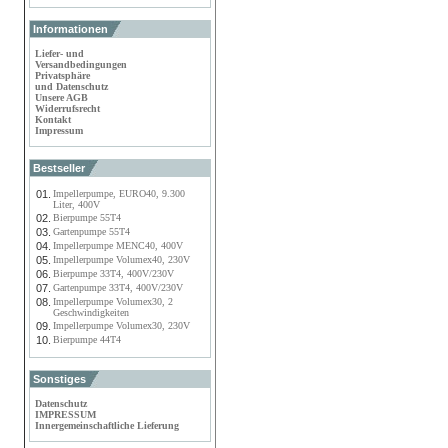
Informationen
Liefer- und
Versandbedingungen
Privatsphäre
und Datenschutz
Unsere AGB
Widerrufsrecht
Kontakt
Impressum
Bestseller
01.
Impellerpumpe, EURO40, 9.300
Liter, 400V
02.
Bierpumpe 55T4
03.
Gartenpumpe 55T4
04.
Impellerpumpe MENC40, 400V
05.
Impellerpumpe Volumex40, 230V
06.
Bierpumpe 33T4, 400V/230V
07.
Gartenpumpe 33T4, 400V/230V
08.
Impellerpumpe Volumex30, 2
Geschwindigkeiten
09.
Impellerpumpe Volumex30, 230V
10.
Bierpumpe 44T4
Sonstiges
Datenschutz
IMPRESSUM
Innergemeinschaftliche Lieferung