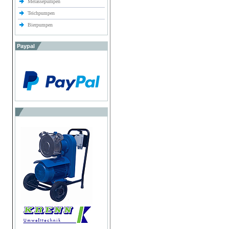
Melassepumpen
Teichpumpen
Bierpumpen
Paypal