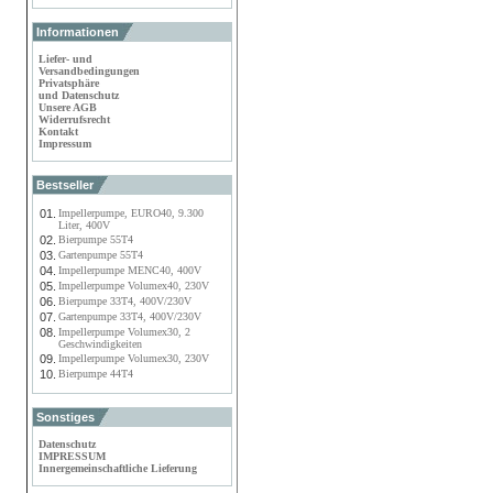
Informationen
Liefer- und
Versandbedingungen
Privatsphäre
und Datenschutz
Unsere AGB
Widerrufsrecht
Kontakt
Impressum
Bestseller
01.
Impellerpumpe, EURO40, 9.300
Liter, 400V
02.
Bierpumpe 55T4
03.
Gartenpumpe 55T4
04.
Impellerpumpe MENC40, 400V
05.
Impellerpumpe Volumex40, 230V
06.
Bierpumpe 33T4, 400V/230V
07.
Gartenpumpe 33T4, 400V/230V
08.
Impellerpumpe Volumex30, 2
Geschwindigkeiten
09.
Impellerpumpe Volumex30, 230V
10.
Bierpumpe 44T4
Sonstiges
Datenschutz
IMPRESSUM
Innergemeinschaftliche Lieferung