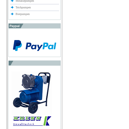
Melassepumpen
Teichpumpen
Bierpumpen
Paypal