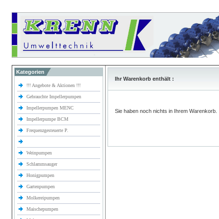
Kategorien
Ihr Warenkorb enthält :
!!! Angebote & Aktionen !!!
Gebrauchte Impellerpumpen
Impellerpumpen MENC
Sie haben noch nichts in Ihrem Warenkorb.
Impellerpumpe BCM
Frequenzgesteuerte P.
Weinpumpen
Schlammsauger
Honigpumpen
Gartenpumpen
Molkereipumpen
Maischepumpen