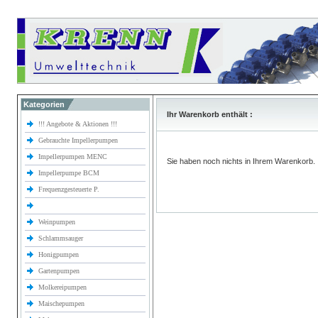
Kategorien
Ihr Warenkorb enthält :
!!! Angebote & Aktionen !!!
Gebrauchte Impellerpumpen
Impellerpumpen MENC
Sie haben noch nichts in Ihrem Warenkorb.
Impellerpumpe BCM
Frequenzgesteuerte P.
Weinpumpen
Schlammsauger
Honigpumpen
Gartenpumpen
Molkereipumpen
Maischepumpen