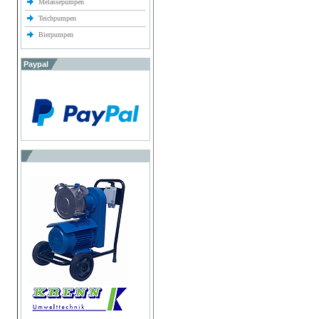
Melassepumpen
Teichpumpen
Bierpumpen
Paypal