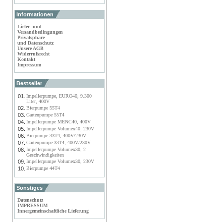
Informationen
Liefer- und
Versandbedingungen
Privatsphäre
und Datenschutz
Unsere AGB
Widerrufsrecht
Kontakt
Impressum
Bestseller
01.
Impellerpumpe, EURO40, 9.300
Liter, 400V
02.
Bierpumpe 55T4
03.
Gartenpumpe 55T4
04.
Impellerpumpe MENC40, 400V
05.
Impellerpumpe Volumex40, 230V
06.
Bierpumpe 33T4, 400V/230V
07.
Gartenpumpe 33T4, 400V/230V
08.
Impellerpumpe Volumex30, 2
Geschwindigkeiten
09.
Impellerpumpe Volumex30, 230V
10.
Bierpumpe 44T4
Sonstiges
Datenschutz
IMPRESSUM
Innergemeinschaftliche Lieferung