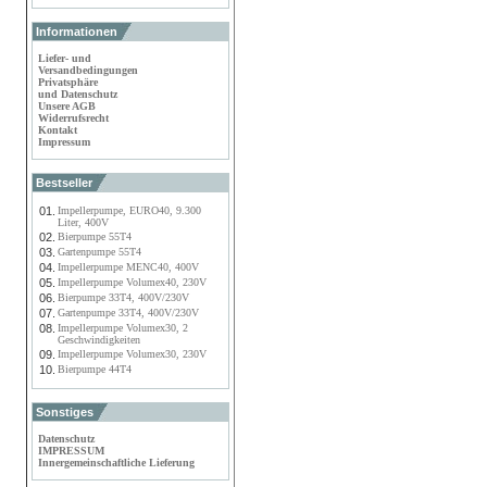
Informationen
Liefer- und
Versandbedingungen
Privatsphäre
und Datenschutz
Unsere AGB
Widerrufsrecht
Kontakt
Impressum
Bestseller
01.
Impellerpumpe, EURO40, 9.300
Liter, 400V
02.
Bierpumpe 55T4
03.
Gartenpumpe 55T4
04.
Impellerpumpe MENC40, 400V
05.
Impellerpumpe Volumex40, 230V
06.
Bierpumpe 33T4, 400V/230V
07.
Gartenpumpe 33T4, 400V/230V
08.
Impellerpumpe Volumex30, 2
Geschwindigkeiten
09.
Impellerpumpe Volumex30, 230V
10.
Bierpumpe 44T4
Sonstiges
Datenschutz
IMPRESSUM
Innergemeinschaftliche Lieferung