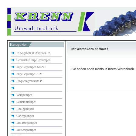
Kategorien
Ihr Warenkorb enthält :
!!! Angebote & Aktionen !!!
Gebrauchte Impellerpumpen
Impellerpumpen MENC
Sie haben noch nichts in Ihrem Warenkorb.
Impellerpumpe BCM
Frequenzgesteuerte P.
Weinpumpen
Schlammsauger
Honigpumpen
Gartenpumpen
Molkereipumpen
Maischepumpen