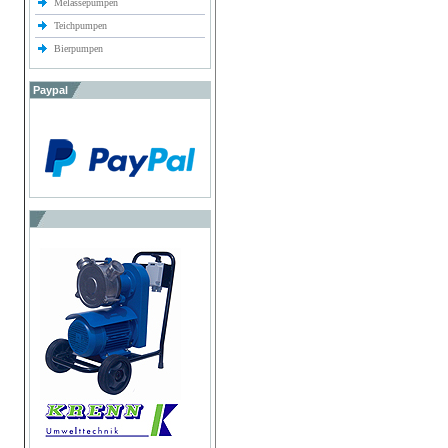
Melassepumpen
Teichpumpen
Bierpumpen
Paypal