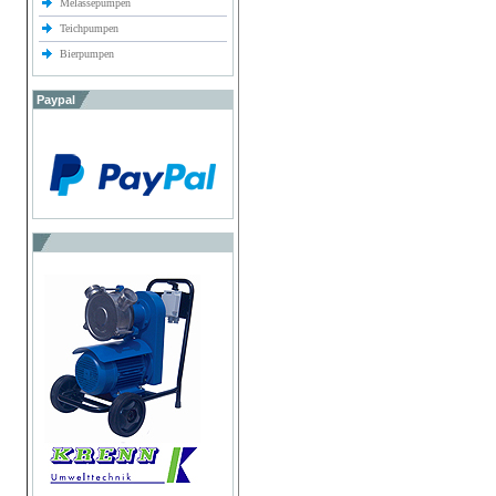
Melassepumpen
Teichpumpen
Bierpumpen
Paypal