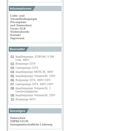
Informationen
Liefer- und
Versandbedingungen
Privatsphäre
und Datenschutz
Unsere AGB
Widerrufsrecht
Kontakt
Impressum
Bestseller
01.
Impellerpumpe, EURO40, 9.300
Liter, 400V
02.
Bierpumpe 55T4
03.
Gartenpumpe 55T4
04.
Impellerpumpe MENC40, 400V
05.
Impellerpumpe Volumex40, 230V
06.
Bierpumpe 33T4, 400V/230V
07.
Gartenpumpe 33T4, 400V/230V
08.
Impellerpumpe Volumex30, 2
Geschwindigkeiten
09.
Impellerpumpe Volumex30, 230V
10.
Bierpumpe 44T4
Sonstiges
Datenschutz
IMPRESSUM
Innergemeinschaftliche Lieferung