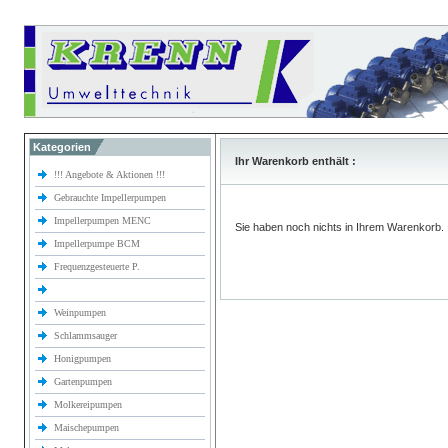
Kategorien
Ihr Warenkorb enthält :
!!! Angebote & Aktionen !!!
Gebrauchte Impellerpumpen
Impellerpumpen MENC
Sie haben noch nichts in Ihrem Warenkorb.
Impellerpumpe BCM
Frequenzgesteuerte P.
Weinpumpen
Schlammsauger
Honigpumpen
Gartenpumpen
Molkereipumpen
Maischepumpen