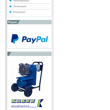
Melassepumpen
Teichpumpen
Bierpumpen
Paypal