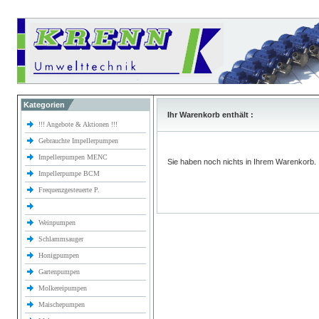
Kategorien
Ihr Warenkorb enthält :
!!! Angebote & Aktionen !!!
Gebrauchte Impellerpumpen
Impellerpumpen MENC
Sie haben noch nichts in Ihrem Warenkorb.
Impellerpumpe BCM
Frequenzgesteuerte P.
Weinpumpen
Schlammsauger
Honigpumpen
Gartenpumpen
Molkereipumpen
Maischepumpen