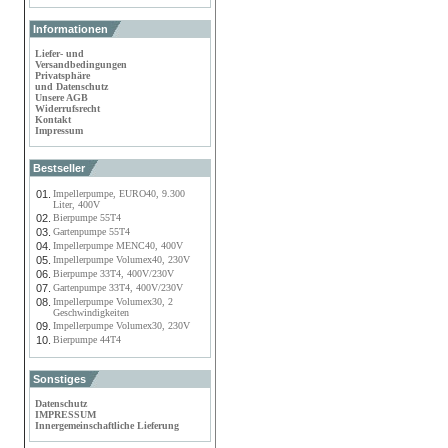
Informationen
Liefer- und
Versandbedingungen
Privatsphäre
und Datenschutz
Unsere AGB
Widerrufsrecht
Kontakt
Impressum
Bestseller
01.
Impellerpumpe, EURO40, 9.300
Liter, 400V
02.
Bierpumpe 55T4
03.
Gartenpumpe 55T4
04.
Impellerpumpe MENC40, 400V
05.
Impellerpumpe Volumex40, 230V
06.
Bierpumpe 33T4, 400V/230V
07.
Gartenpumpe 33T4, 400V/230V
08.
Impellerpumpe Volumex30, 2
Geschwindigkeiten
09.
Impellerpumpe Volumex30, 230V
10.
Bierpumpe 44T4
Sonstiges
Datenschutz
IMPRESSUM
Innergemeinschaftliche Lieferung