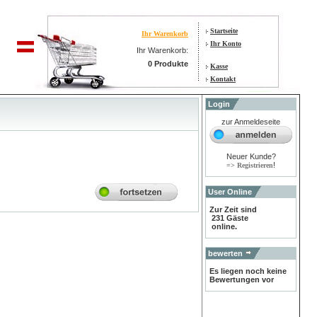
Startseite
Ihr Warenkorb
Ihr Konto
Ihr Warenkorb:
0 Produkte
Kasse
Kontakt
Login
zur Anmeldeseite
Neuer Kunde?
!
=> Registrieren
User Online
Zur Zeit sind
231 Gäste
online.
bewerten
Es liegen noch keine
Bewertungen vor