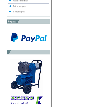
Melassepumpen
Teichpumpen
Bierpumpen
Paypal