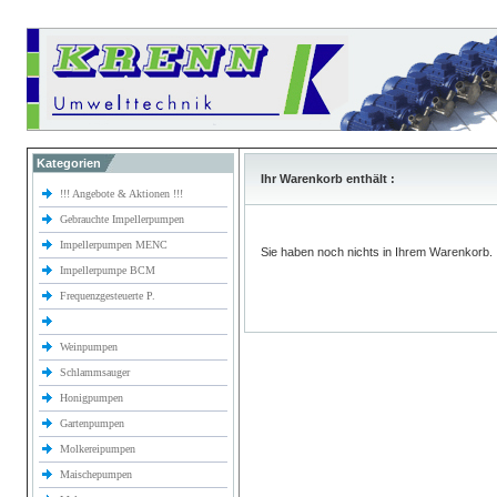
Kategorien
Ihr Warenkorb enthält :
!!! Angebote & Aktionen !!!
Gebrauchte Impellerpumpen
Impellerpumpen MENC
Sie haben noch nichts in Ihrem Warenkorb.
Impellerpumpe BCM
Frequenzgesteuerte P.
Weinpumpen
Schlammsauger
Honigpumpen
Gartenpumpen
Molkereipumpen
Maischepumpen