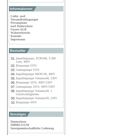
Informationen
Liefer- und
Versandbedingungen
Privatsphäre
und Datenschutz
Unsere AGB
Widerrufsrecht
Kontakt
Impressum
Bestseller
01.
Impellerpumpe, EURO40, 9.300
Liter, 400V
02.
Bierpumpe 55T4
03.
Gartenpumpe 55T4
04.
Impellerpumpe MENC40, 400V
05.
Impellerpumpe Volumex40, 230V
06.
Bierpumpe 33T4, 400V/230V
07.
Gartenpumpe 33T4, 400V/230V
08.
Impellerpumpe Volumex30, 2
Geschwindigkeiten
09.
Impellerpumpe Volumex30, 230V
10.
Bierpumpe 44T4
Sonstiges
Datenschutz
IMPRESSUM
Innergemeinschaftliche Lieferung