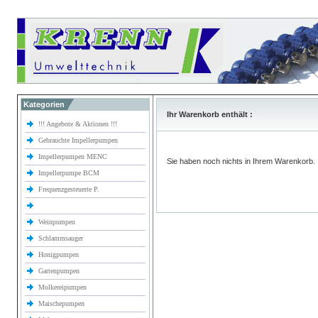
Kategorien
Ihr Warenkorb enthält :
!!! Angebote & Aktionen !!!
Gebrauchte Impellerpumpen
Impellerpumpen MENC
Sie haben noch nichts in Ihrem Warenkorb.
Impellerpumpe BCM
Frequenzgesteuerte P.
Weinpumpen
Schlammsauger
Honigpumpen
Gartenpumpen
Molkereipumpen
Maischepumpen