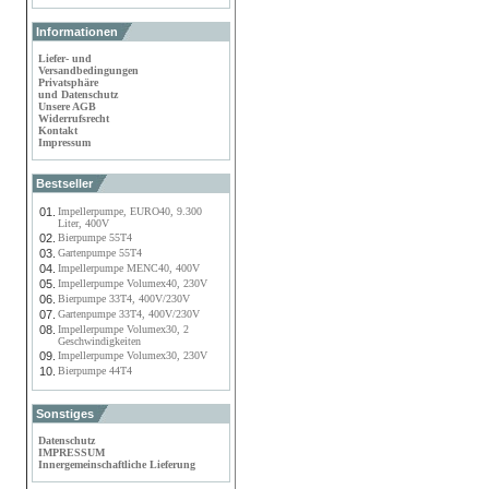
Informationen
Liefer- und
Versandbedingungen
Privatsphäre
und Datenschutz
Unsere AGB
Widerrufsrecht
Kontakt
Impressum
Bestseller
01.
Impellerpumpe, EURO40, 9.300
Liter, 400V
02.
Bierpumpe 55T4
03.
Gartenpumpe 55T4
04.
Impellerpumpe MENC40, 400V
05.
Impellerpumpe Volumex40, 230V
06.
Bierpumpe 33T4, 400V/230V
07.
Gartenpumpe 33T4, 400V/230V
08.
Impellerpumpe Volumex30, 2
Geschwindigkeiten
09.
Impellerpumpe Volumex30, 230V
10.
Bierpumpe 44T4
Sonstiges
Datenschutz
IMPRESSUM
Innergemeinschaftliche Lieferung