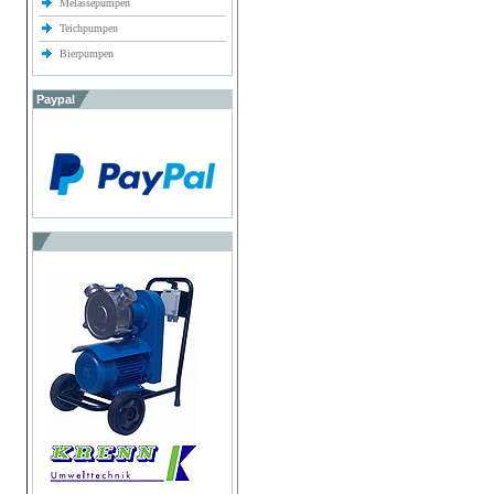
Melassepumpen
Teichpumpen
Bierpumpen
Paypal