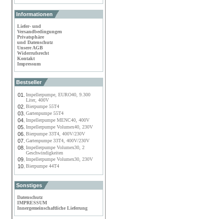
Informationen
Liefer- und
Versandbedingungen
Privatsphäre
und Datenschutz
Unsere AGB
Widerrufsrecht
Kontakt
Impressum
Bestseller
01.
Impellerpumpe, EURO40, 9.300
Liter, 400V
02.
Bierpumpe 55T4
03.
Gartenpumpe 55T4
04.
Impellerpumpe MENC40, 400V
05.
Impellerpumpe Volumex40, 230V
06.
Bierpumpe 33T4, 400V/230V
07.
Gartenpumpe 33T4, 400V/230V
08.
Impellerpumpe Volumex30, 2
Geschwindigkeiten
09.
Impellerpumpe Volumex30, 230V
10.
Bierpumpe 44T4
Sonstiges
Datenschutz
IMPRESSUM
Innergemeinschaftliche Lieferung