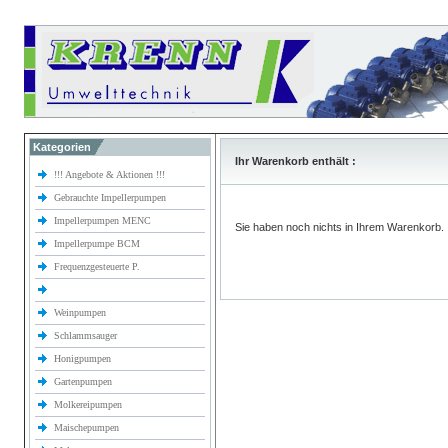
Kategorien
Ihr Warenkorb enthält :
!!! Angebote & Aktionen !!!
Gebrauchte Impellerpumpen
Impellerpumpen MENC
Sie haben noch nichts in Ihrem Warenkorb.
Impellerpumpe BCM
Frequenzgesteuerte P.
Weinpumpen
Schlammsauger
Honigpumpen
Gartenpumpen
Molkereipumpen
Maischepumpen