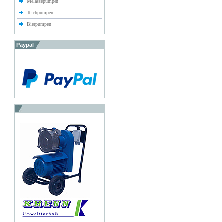
Melassepumpen
Teichpumpen
Bierpumpen
Paypal