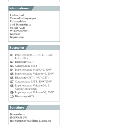
Informationen
Liefer- und
Versandbedingungen
Privatsphäre
und Datenschutz
Unsere AGB
Widerrufsrecht
Kontakt
Impressum
Bestseller
01.
Impellerpumpe, EURO40, 9.300
Liter, 400V
02.
Bierpumpe 55T4
03.
Gartenpumpe 55T4
04.
Impellerpumpe MENC40, 400V
05.
Impellerpumpe Volumex40, 230V
06.
Bierpumpe 33T4, 400V/230V
07.
Gartenpumpe 33T4, 400V/230V
08.
Impellerpumpe Volumex30, 2
Geschwindigkeiten
09.
Impellerpumpe Volumex30, 230V
10.
Bierpumpe 44T4
Sonstiges
Datenschutz
IMPRESSUM
Innergemeinschaftliche Lieferung