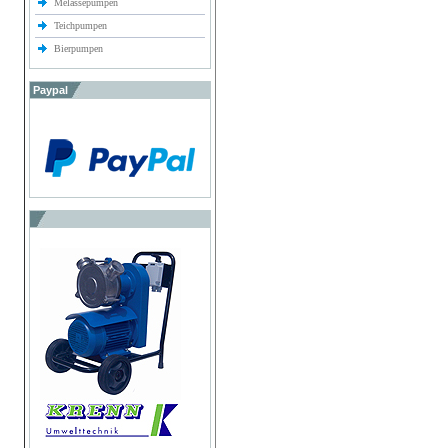
Melassepumpen
Teichpumpen
Bierpumpen
Paypal