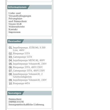
Informationen
Liefer- und
Versandbedingungen
Privatsphäre
und Datenschutz
Unsere AGB
Widerrufsrecht
Kontakt
Impressum
Bestseller
01.
Impellerpumpe, EURO40, 9.300
Liter, 400V
02.
Bierpumpe 55T4
03.
Gartenpumpe 55T4
04.
Impellerpumpe MENC40, 400V
05.
Impellerpumpe Volumex40, 230V
06.
Bierpumpe 33T4, 400V/230V
07.
Gartenpumpe 33T4, 400V/230V
08.
Impellerpumpe Volumex30, 2
Geschwindigkeiten
09.
Impellerpumpe Volumex30, 230V
10.
Bierpumpe 44T4
Sonstiges
Datenschutz
IMPRESSUM
Innergemeinschaftliche Lieferung