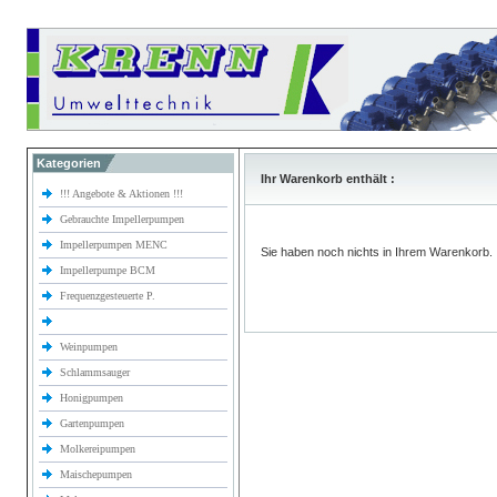
Kategorien
Ihr Warenkorb enthält :
!!! Angebote & Aktionen !!!
Gebrauchte Impellerpumpen
Impellerpumpen MENC
Sie haben noch nichts in Ihrem Warenkorb.
Impellerpumpe BCM
Frequenzgesteuerte P.
Weinpumpen
Schlammsauger
Honigpumpen
Gartenpumpen
Molkereipumpen
Maischepumpen