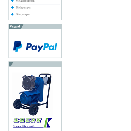
Melassepumpen
Teichpumpen
Bierpumpen
Paypal