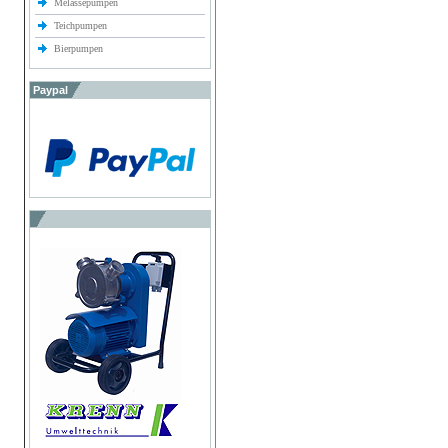
Melassepumpen
Teichpumpen
Bierpumpen
Paypal