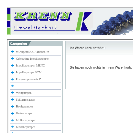
Kategorien
Ihr Warenkorb enthält :
!!! Angebote & Aktionen !!!
Gebrauchte Impellerpumpen
Impellerpumpen MENC
Sie haben noch nichts in Ihrem Warenkorb.
Impellerpumpe BCM
Frequenzgesteuerte P.
Weinpumpen
Schlammsauger
Honigpumpen
Gartenpumpen
Molkereipumpen
Maischepumpen