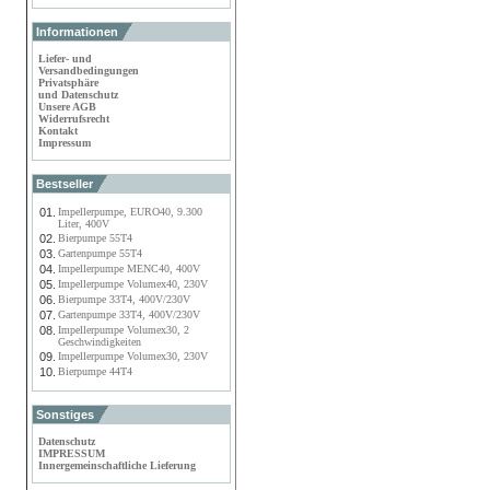
Informationen
Liefer- und
Versandbedingungen
Privatsphäre
und Datenschutz
Unsere AGB
Widerrufsrecht
Kontakt
Impressum
Bestseller
01.
Impellerpumpe, EURO40, 9.300
Liter, 400V
02.
Bierpumpe 55T4
03.
Gartenpumpe 55T4
04.
Impellerpumpe MENC40, 400V
05.
Impellerpumpe Volumex40, 230V
06.
Bierpumpe 33T4, 400V/230V
07.
Gartenpumpe 33T4, 400V/230V
08.
Impellerpumpe Volumex30, 2
Geschwindigkeiten
09.
Impellerpumpe Volumex30, 230V
10.
Bierpumpe 44T4
Sonstiges
Datenschutz
IMPRESSUM
Innergemeinschaftliche Lieferung