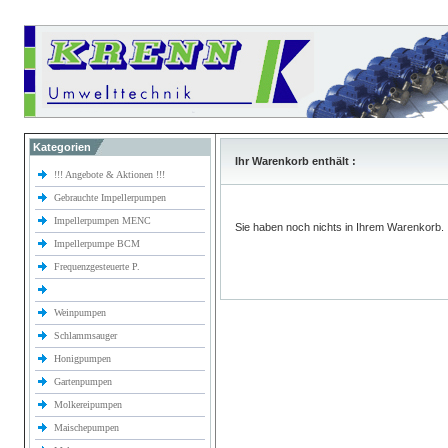
Kategorien
Ihr Warenkorb enthält :
!!! Angebote & Aktionen !!!
Gebrauchte Impellerpumpen
Impellerpumpen MENC
Sie haben noch nichts in Ihrem Warenkorb.
Impellerpumpe BCM
Frequenzgesteuerte P.
Weinpumpen
Schlammsauger
Honigpumpen
Gartenpumpen
Molkereipumpen
Maischepumpen