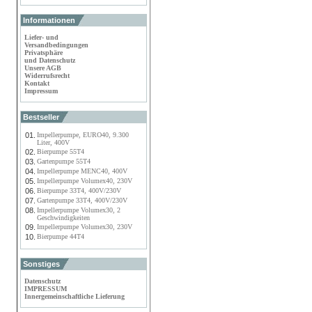
Informationen
Liefer- und
Versandbedingungen
Privatsphäre
und Datenschutz
Unsere AGB
Widerrufsrecht
Kontakt
Impressum
Bestseller
01.
Impellerpumpe, EURO40, 9.300
Liter, 400V
02.
Bierpumpe 55T4
03.
Gartenpumpe 55T4
04.
Impellerpumpe MENC40, 400V
05.
Impellerpumpe Volumex40, 230V
06.
Bierpumpe 33T4, 400V/230V
07.
Gartenpumpe 33T4, 400V/230V
08.
Impellerpumpe Volumex30, 2
Geschwindigkeiten
09.
Impellerpumpe Volumex30, 230V
10.
Bierpumpe 44T4
Sonstiges
Datenschutz
IMPRESSUM
Innergemeinschaftliche Lieferung