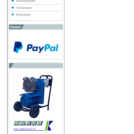
Melassepumpen
Teichpumpen
Bierpumpen
Paypal