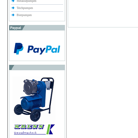
Melassepumpen
Teichpumpen
Bierpumpen
Paypal