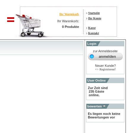
Startseite
Ihr Warenkorb
Ihr Konto
Ihr Warenkorb:
0 Produkte
Kasse
Kontakt
Login
zur Anmeldeseite
Neuer Kunde?
!
=> Registrieren
User Online
Zur Zeit sind
235 Gäste
online.
bewerten
Es liegen noch keine
Bewertungen vor