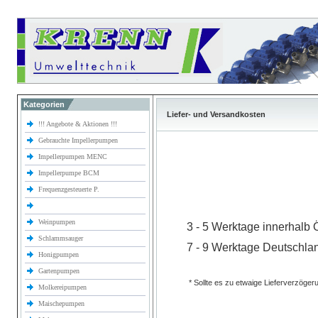
Kategorien
Liefer- und Versandkosten
!!! Angebote & Aktionen !!!
Gebrauchte Impellerpumpen
Impellerpumpen MENC
Impellerpumpe BCM
Frequenzgesteuerte P.
Weinpumpen
3 - 5 Werktage innerhalb 
Schlammsauger
7 - 9 Werktage Deutschla
Honigpumpen
Gartenpumpen
* Sollte es zu etwaige Lieferverzöger
Molkereipumpen
Maischepumpen