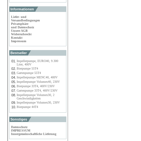
Informationen
Liefer- und
Versandbedingungen
Privatsphäre
und Datenschutz
Unsere AGB
Widerrufsrecht
Kontakt
Impressum
Bestseller
01.
Impellerpumpe, EURO40, 9.300
Liter, 400V
02.
Bierpumpe 55T4
03.
Gartenpumpe 55T4
04.
Impellerpumpe MENC40, 400V
05.
Impellerpumpe Volumex40, 230V
06.
Bierpumpe 33T4, 400V/230V
07.
Gartenpumpe 33T4, 400V/230V
08.
Impellerpumpe Volumex30, 2
Geschwindigkeiten
09.
Impellerpumpe Volumex30, 230V
10.
Bierpumpe 44T4
Sonstiges
Datenschutz
IMPRESSUM
Innergemeinschaftliche Lieferung