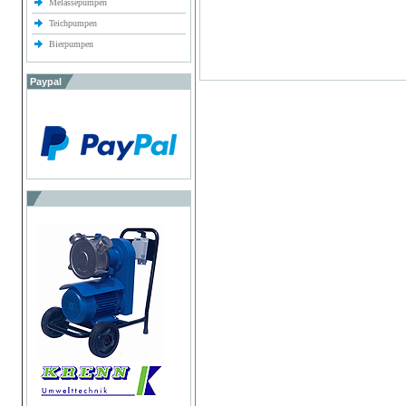
Melassepumpen
Teichpumpen
Bierpumpen
Paypal