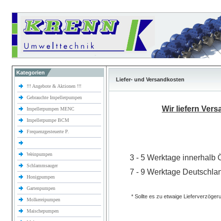
Kategorien
Liefer- und Versandkosten
!!! Angebote & Aktionen !!!
Gebrauchte Impellerpumpen
Wir liefern Ver
Impellerpumpen MENC
Impellerpumpe BCM
Frequenzgesteuerte P.
Weinpumpen
3 - 5 Werktage innerhalb 
Schlammsauger
7 - 9 Werktage Deutschla
Honigpumpen
Gartenpumpen
* Sollte es zu etwaige Lieferverzöger
Molkereipumpen
Maischepumpen