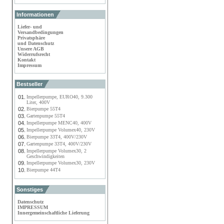
Informationen
Liefer- und
Versandbedingungen
Privatsphäre
und Datenschutz
Unsere AGB
Widerrufsrecht
Kontakt
Impressum
Bestseller
01.
Impellerpumpe, EURO40, 9.300
Liter, 400V
02.
Bierpumpe 55T4
03.
Gartenpumpe 55T4
04.
Impellerpumpe MENC40, 400V
05.
Impellerpumpe Volumex40, 230V
06.
Bierpumpe 33T4, 400V/230V
07.
Gartenpumpe 33T4, 400V/230V
08.
Impellerpumpe Volumex30, 2
Geschwindigkeiten
09.
Impellerpumpe Volumex30, 230V
10.
Bierpumpe 44T4
Sonstiges
Datenschutz
IMPRESSUM
Innergemeinschaftliche Lieferung