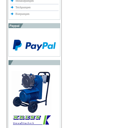
Melassepumpen
Teichpumpen
Bierpumpen
Paypal