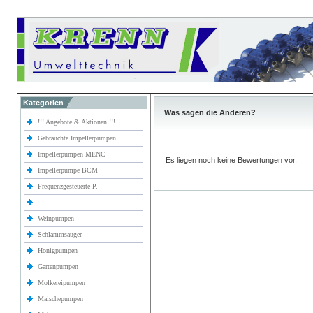
Kategorien
Was sagen die Anderen?
!!! Angebote & Aktionen !!!
Gebrauchte Impellerpumpen
Impellerpumpen MENC
Es liegen noch keine Bewertungen vor.
Impellerpumpe BCM
Frequenzgesteuerte P.
Weinpumpen
Schlammsauger
Honigpumpen
Gartenpumpen
Molkereipumpen
Maischepumpen