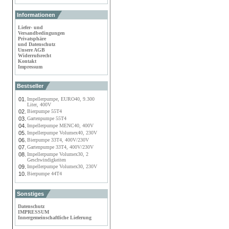
Informationen
Liefer- und
Versandbedingungen
Privatsphäre
und Datenschutz
Unsere AGB
Widerrufsrecht
Kontakt
Impressum
Bestseller
01.
Impellerpumpe, EURO40, 9.300
Liter, 400V
02.
Bierpumpe 55T4
03.
Gartenpumpe 55T4
04.
Impellerpumpe MENC40, 400V
05.
Impellerpumpe Volumex40, 230V
06.
Bierpumpe 33T4, 400V/230V
07.
Gartenpumpe 33T4, 400V/230V
08.
Impellerpumpe Volumex30, 2
Geschwindigkeiten
09.
Impellerpumpe Volumex30, 230V
10.
Bierpumpe 44T4
Sonstiges
Datenschutz
IMPRESSUM
Innergemeinschaftliche Lieferung