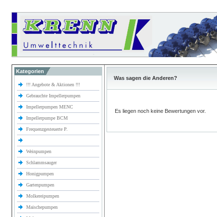
Kategorien
Was sagen die Anderen?
!!! Angebote & Aktionen !!!
Gebrauchte Impellerpumpen
Impellerpumpen MENC
Es liegen noch keine Bewertungen vor.
Impellerpumpe BCM
Frequenzgesteuerte P.
Weinpumpen
Schlammsauger
Honigpumpen
Gartenpumpen
Molkereipumpen
Maischepumpen