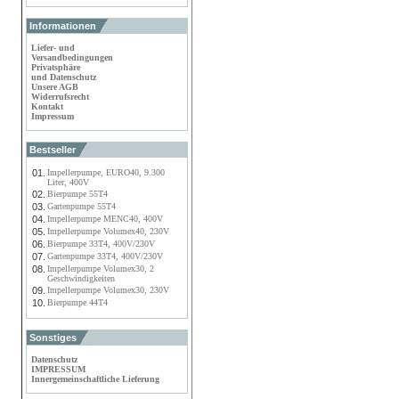
Informationen
Liefer- und
Versandbedingungen
Privatsphäre
und Datenschutz
Unsere AGB
Widerrufsrecht
Kontakt
Impressum
Bestseller
01.
Impellerpumpe, EURO40, 9.300
Liter, 400V
02.
Bierpumpe 55T4
03.
Gartenpumpe 55T4
04.
Impellerpumpe MENC40, 400V
05.
Impellerpumpe Volumex40, 230V
06.
Bierpumpe 33T4, 400V/230V
07.
Gartenpumpe 33T4, 400V/230V
08.
Impellerpumpe Volumex30, 2
Geschwindigkeiten
09.
Impellerpumpe Volumex30, 230V
10.
Bierpumpe 44T4
Sonstiges
Datenschutz
IMPRESSUM
Innergemeinschaftliche Lieferung