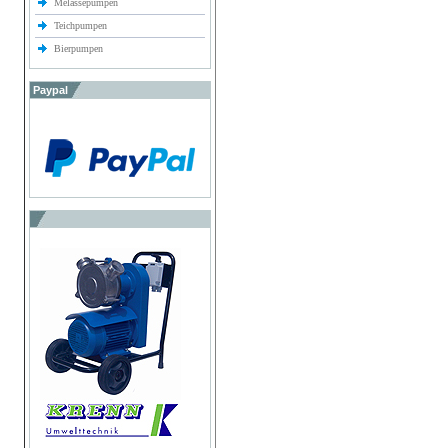
Melassepumpen
Teichpumpen
Bierpumpen
Paypal