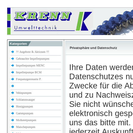
Kategorien
Privatsphäre und Datenschutz
!!! Angebote & Aktionen !!!
Gebrauchte Impellerpumpen
Ihre Daten werde
Impellerpumpen MENC
Impellerpumpe BCM
Datenschutzes nur
Frequenzgesteuerte P.
Zwecke für die A
und zu Nachweisz
Weinpumpen
Schlammsauger
Sie nicht wünsch
Honigpumpen
elektronisch gesp
Gartenpumpen
uns das bitte mit.
Molkereipumpen
Maischepumpen
jederzeit Auskunf