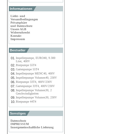
Informationen
Liefer- und
Versandbedingungen
Privatsphäre
und Datenschutz
Unsere AGB
Widerrufsrecht
Kontakt
Impressum
Bestseller
01.
Impellerpumpe, EURO40, 9.300
Liter, 400V
02.
Bierpumpe 55T4
03.
Gartenpumpe 55T4
04.
Impellerpumpe MENC40, 400V
05.
Impellerpumpe Volumex40, 230V
06.
Bierpumpe 33T4, 400V/230V
07.
Gartenpumpe 33T4, 400V/230V
08.
Impellerpumpe Volumex30, 2
Geschwindigkeiten
09.
Impellerpumpe Volumex30, 230V
10.
Bierpumpe 44T4
Sonstiges
Datenschutz
IMPRESSUM
Innergemeinschaftliche Lieferung