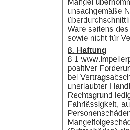
Mängel übernomm
unsachgemäße Nu
überdurchschnitt
Ware seitens des
sowie nicht für Ve
8. Haftung
8.1 www.impellerp
positiver Forderu
bei Vertragsabsch
unerlaubter Hand
Rechtsgrund ledig
Fahrlässigkeit, 
Personenschäden. 
Mangelfolgeschäd