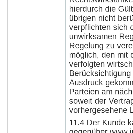
hierdurch die Gül
übrigen nicht ber
verpflichten sich 
unwirksamen Reg
Regelung zu verei
möglich, den mit
verfolgten wirtsc
Berücksichtigung
Ausdruck gekomm
Parteien am nächs
soweit der Vertra
vorhergesehene L
11.4 Der Kunde k
gegenüber www.im