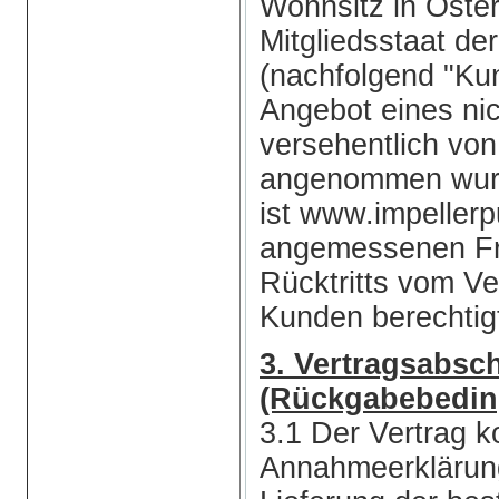
Wohnsitz in Öste
Mitgliedsstaat de
(nachfolgend "Ku
Angebot eines nic
versehentlich vo
angenommen wurde
ist www.impeller
angemessenen Fri
Rücktritts vom V
Kunden berechtig
3. Vertragsabsch
(Rückgabebedi
3.1 Der Vertrag 
Annahmeerklärung