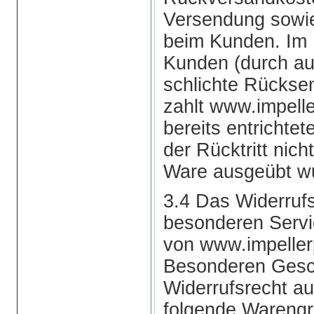
Versendung sowie
beim Kunden. Im F
Kunden (durch au
schlichte Rückse
zahlt www.impel
bereits entrichte
der Rücktritt nic
Ware ausgeübt w
3.4 Das Widerrufsr
besonderen Serv
von www.impeller
Besonderen Gesc
Widerrufsrecht a
folgende Warengr