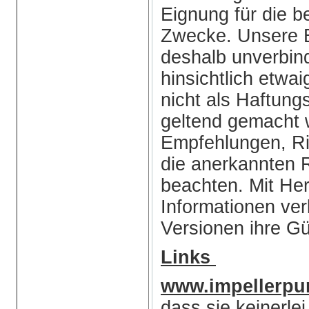
Eignung für die b
Zwecke. Unsere B
deshalb unverbin
hinsichtlich etwai
nicht als Haftun
geltend gemacht 
Empfehlungen, Ri
die anerkannten 
beachten. Mit He
Informationen ve
Versionen ihre Gül
Links
www.impellerp
dass sie keinerlei