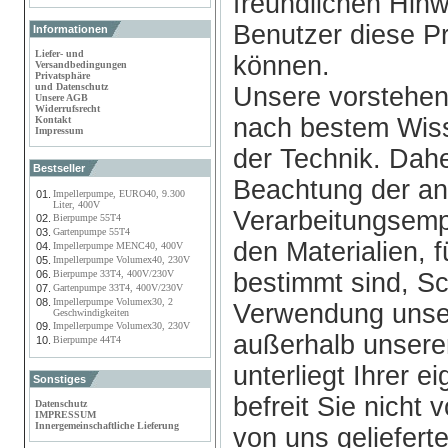
freundlichen Hin
Benutzer diese P
Informationen
Liefer- und
können.
Versandbedingungen
Privatsphäre
und Datenschutz
Unsere vorstehen
Unsere AGB
Widerrufsrecht
nach bestem Wis
Kontakt
Impressum
der Technik. Dahe
Bestseller
Beachtung der a
01.
Impellerpumpe, EURO40, 9.300
Liter, 400V
Verarbeitungsemp
02.
Bierpumpe 55T4
03.
Gartenpumpe 55T4
den Materialien, 
04.
Impellerpumpe MENC40, 400V
05.
Impellerpumpe Volumex40, 230V
06.
Bierpumpe 33T4, 400V/230V
bestimmt sind, Sc
07.
Gartenpumpe 33T4, 400V/230V
08.
Impellerpumpe Volumex30, 2
Verwendung unser
Geschwindigkeiten
09.
Impellerpumpe Volumex30, 230V
außerhalb unserer
10.
Bierpumpe 44T4
unterliegt Ihrer 
Sonstiges
befreit Sie nicht
Datenschutz
IMPRESSUM
Innergemeinschaftliche Lieferung
von uns geliefert