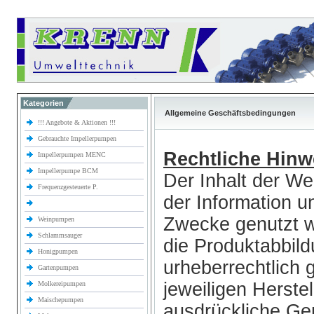
Kategorien
Allgemeine Geschäftsbedingungen
!!! Angebote & Aktionen !!!
Gebrauchte Impellerpumpen
Rechtliche Hinw
Impellerpumpen MENC
Impellerpumpe BCM
Der Inhalt der We
Frequenzgesteuerte P.
der Information u
Zwecke genutzt w
Weinpumpen
Schlammsauger
die Produktabbil
Honigpumpen
urheberrechtlich
Gartenpumpen
jeweiligen Herste
Molkereipumpen
Maischepumpen
ausdrückliche Ge