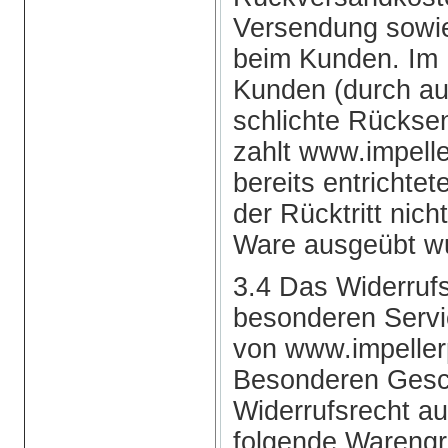
Versendung sowie
beim Kunden. Im F
Kunden (durch au
schlichte Rückse
zahlt www.impel
bereits entrichte
der Rücktritt nic
Ware ausgeübt w
3.4 Das Widerrufsr
besonderen Serv
von www.impeller
Besonderen Gesc
Widerrufsrecht a
folgende Warengr