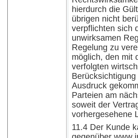
hierdurch die Gül
übrigen nicht ber
verpflichten sich 
unwirksamen Reg
Regelung zu verei
möglich, den mit
verfolgten wirtsc
Berücksichtigung
Ausdruck gekomm
Parteien am nächs
soweit der Vertra
vorhergesehene L
11.4 Der Kunde k
gegenüber www.im