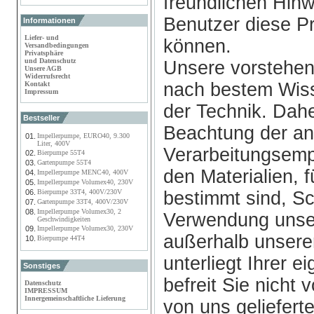
freundlichen Hin
Benutzer diese P
Informationen
Liefer- und
können.
Versandbedingungen
Privatsphäre
und Datenschutz
Unsere vorstehen
Unsere AGB
Widerrufsrecht
nach bestem Wis
Kontakt
Impressum
der Technik. Dahe
Bestseller
Beachtung der a
01.
Impellerpumpe, EURO40, 9.300
Liter, 400V
Verarbeitungsemp
02.
Bierpumpe 55T4
03.
Gartenpumpe 55T4
den Materialien, 
04.
Impellerpumpe MENC40, 400V
05.
Impellerpumpe Volumex40, 230V
06.
Bierpumpe 33T4, 400V/230V
bestimmt sind, Sc
07.
Gartenpumpe 33T4, 400V/230V
08.
Impellerpumpe Volumex30, 2
Verwendung unser
Geschwindigkeiten
09.
Impellerpumpe Volumex30, 230V
außerhalb unserer
10.
Bierpumpe 44T4
unterliegt Ihrer 
Sonstiges
befreit Sie nicht
Datenschutz
IMPRESSUM
Innergemeinschaftliche Lieferung
von uns geliefert