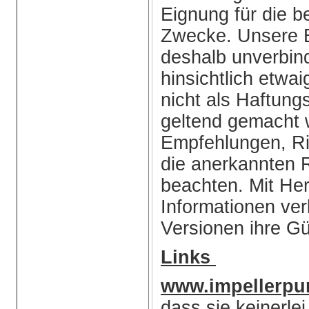
Eignung für die b
Zwecke. Unsere B
deshalb unverbin
hinsichtlich etwai
nicht als Haftun
geltend gemacht 
Empfehlungen, Ri
die anerkannten 
beachten. Mit He
Informationen ve
Versionen ihre Gül
Links
www.impellerp
dass sie keinerlei