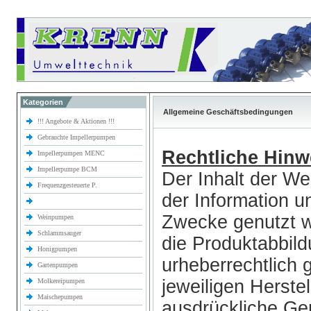
Kategorien
Allgemeine Geschäftsbedingungen
!!! Angebote & Aktionen !!!
Gebrauchte Impellerpumpen
Rechtliche Hinw
Impellerpumpen MENC
Impellerpumpe BCM
Der Inhalt der We
Frequenzgesteuerte P.
der Information u
Zwecke genutzt w
Weinpumpen
Schlammsauger
die Produktabbil
Honigpumpen
urheberrechtlich
Gartenpumpen
jeweiligen Herste
Molkereipumpen
Maischepumpen
ausdrückliche Ge