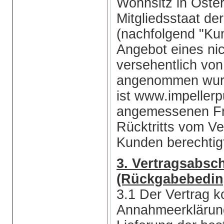
Wohnsitz in Öste
Mitgliedsstaat de
(nachfolgend "Ku
Angebot eines nic
versehentlich vo
angenommen wurde
ist www.impeller
angemessenen Fri
Rücktritts vom V
Kunden berechtig
3. Vertragsabsch
(Rückgabebedi
3.1 Der Vertrag 
Annahmeerklärung