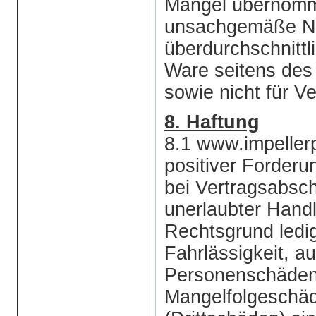
Mängel übernomm
unsachgemäße Nu
überdurchschnitt
Ware seitens des
sowie nicht für Ve
8. Haftung
8.1 www.impellerp
positiver Forderu
bei Vertragsabsch
unerlaubter Hand
Rechtsgrund ledig
Fahrlässigkeit, 
Personenschäden. 
Mangelfolgeschäd