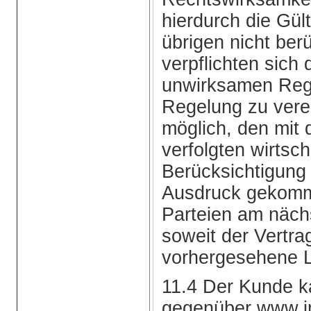
hierdurch die Gül
übrigen nicht ber
verpflichten sich 
unwirksamen Reg
Regelung zu verei
möglich, den mit
verfolgten wirtsc
Berücksichtigung
Ausdruck gekomm
Parteien am nächs
soweit der Vertra
vorhergesehene L
11.4 Der Kunde k
gegenüber www.im