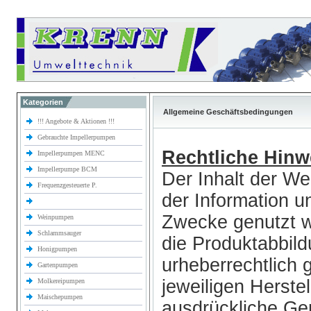
Kategorien
Allgemeine Geschäftsbedingungen
!!! Angebote & Aktionen !!!
Gebrauchte Impellerpumpen
Rechtliche Hinw
Impellerpumpen MENC
Impellerpumpe BCM
Der Inhalt der We
Frequenzgesteuerte P.
der Information u
Zwecke genutzt w
Weinpumpen
Schlammsauger
die Produktabbil
Honigpumpen
urheberrechtlich
Gartenpumpen
jeweiligen Herste
Molkereipumpen
Maischepumpen
ausdrückliche Ge