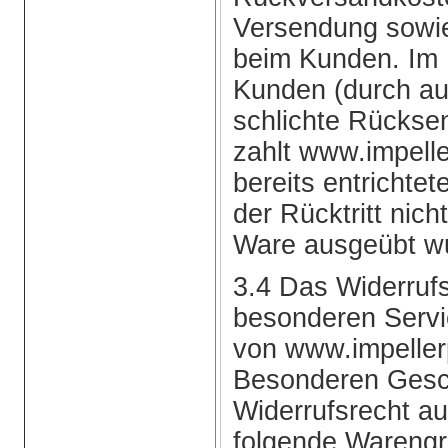
Versendung sowie
beim Kunden. Im F
Kunden (durch au
schlichte Rückse
zahlt www.impel
bereits entrichte
der Rücktritt nic
Ware ausgeübt w
3.4 Das Widerrufsr
besonderen Serv
von www.impeller
Besonderen Gesc
Widerrufsrecht a
folgende Warengr