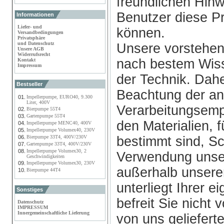
freundlichen Hin
Benutzer diese P
Informationen
Liefer- und
können.
Versandbedingungen
Privatsphäre
und Datenschutz
Unsere vorstehen
Unsere AGB
Widerrufsrecht
nach bestem Wis
Kontakt
Impressum
der Technik. Dahe
Bestseller
Beachtung der a
01.
Impellerpumpe, EURO40, 9.300
Liter, 400V
Verarbeitungsemp
02.
Bierpumpe 55T4
03.
Gartenpumpe 55T4
den Materialien, 
04.
Impellerpumpe MENC40, 400V
05.
Impellerpumpe Volumex40, 230V
06.
Bierpumpe 33T4, 400V/230V
bestimmt sind, Sc
07.
Gartenpumpe 33T4, 400V/230V
08.
Impellerpumpe Volumex30, 2
Verwendung unser
Geschwindigkeiten
09.
Impellerpumpe Volumex30, 230V
außerhalb unserer
10.
Bierpumpe 44T4
unterliegt Ihrer 
Sonstiges
befreit Sie nicht
Datenschutz
IMPRESSUM
Innergemeinschaftliche Lieferung
von uns geliefert