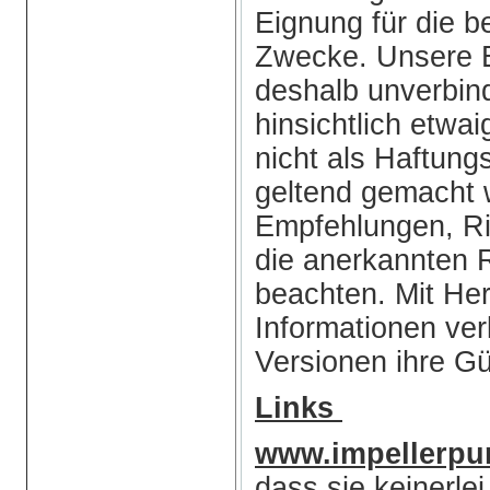
Eignung für die b
Zwecke. Unsere B
deshalb unverbin
hinsichtlich etwai
nicht als Haftun
geltend gemacht 
Empfehlungen, Ri
die anerkannten 
beachten. Mit He
Informationen ve
Versionen ihre Gül
Links
www.impellerp
dass sie keinerlei