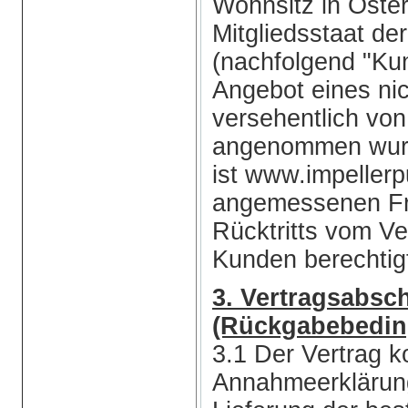
Wohnsitz in Öste
Mitgliedsstaat de
(nachfolgend "Ku
Angebot eines nic
versehentlich vo
angenommen wurde
ist www.impeller
angemessenen Fri
Rücktritts vom V
Kunden berechtig
3. Vertragsabsch
(Rückgabebedi
3.1 Der Vertrag 
Annahmeerklärung