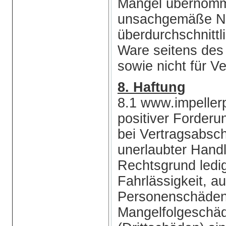
Mängel übernomm
unsachgemäße Nu
überdurchschnitt
Ware seitens des
sowie nicht für Ve
8. Haftung
8.1 www.impellerp
positiver Forderu
bei Vertragsabsch
unerlaubter Hand
Rechtsgrund ledig
Fahrlässigkeit, 
Personenschäden. 
Mangelfolgeschäd