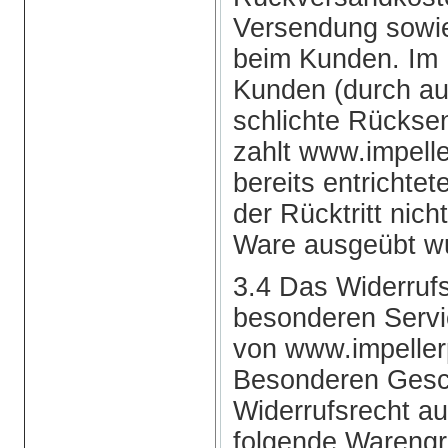
Versendung sowie
beim Kunden. Im F
Kunden (durch au
schlichte Rückse
zahlt www.impel
bereits entrichte
der Rücktritt nic
Ware ausgeübt w
3.4 Das Widerrufsr
besonderen Serv
von www.impeller
Besonderen Gesc
Widerrufsrecht a
folgende Warengr