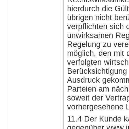
hierdurch die Gül
übrigen nicht ber
verpflichten sich 
unwirksamen Reg
Regelung zu verei
möglich, den mit
verfolgten wirtsc
Berücksichtigung
Ausdruck gekomm
Parteien am nächs
soweit der Vertra
vorhergesehene L
11.4 Der Kunde k
gegenüber www.im