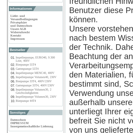
freundlichen Hin
Benutzer diese P
Informationen
Liefer- und
können.
Versandbedingungen
Privatsphäre
und Datenschutz
Unsere vorstehen
Unsere AGB
Widerrufsrecht
nach bestem Wis
Kontakt
Impressum
der Technik. Dahe
Bestseller
Beachtung der a
01.
Impellerpumpe, EURO40, 9.300
Liter, 400V
Verarbeitungsemp
02.
Bierpumpe 55T4
03.
Gartenpumpe 55T4
den Materialien, 
04.
Impellerpumpe MENC40, 400V
05.
Impellerpumpe Volumex40, 230V
06.
Bierpumpe 33T4, 400V/230V
bestimmt sind, Sc
07.
Gartenpumpe 33T4, 400V/230V
08.
Impellerpumpe Volumex30, 2
Verwendung unser
Geschwindigkeiten
09.
Impellerpumpe Volumex30, 230V
außerhalb unserer
10.
Bierpumpe 44T4
unterliegt Ihrer 
Sonstiges
befreit Sie nicht
Datenschutz
IMPRESSUM
Innergemeinschaftliche Lieferung
von uns geliefert