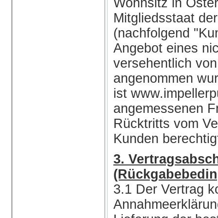
Wohnsitz in Öste
Mitgliedsstaat de
(nachfolgend "Ku
Angebot eines nic
versehentlich vo
angenommen wurde
ist www.impeller
angemessenen Fri
Rücktritts vom V
Kunden berechtig
3. Vertragsabsch
(Rückgabebedi
3.1 Der Vertrag 
Annahmeerklärung