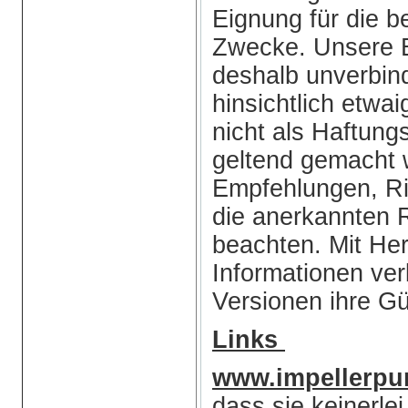
Eignung für die b
Zwecke. Unsere B
deshalb unverbin
hinsichtlich etwai
nicht als Haftun
geltend gemacht 
Empfehlungen, Ri
die anerkannten 
beachten. Mit He
Informationen ve
Versionen ihre Gül
Links
www.impellerp
dass sie keinerlei