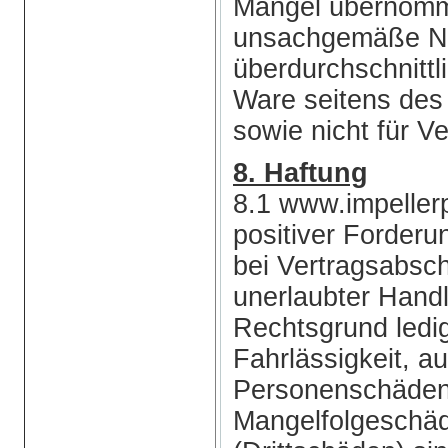
Mängel übernomm
unsachgemäße Nu
überdurchschnitt
Ware seitens des
sowie nicht für Ve
8. Haftung
8.1 www.impellerp
positiver Forderu
bei Vertragsabsch
unerlaubter Hand
Rechtsgrund ledig
Fahrlässigkeit, 
Personenschäden. 
Mangelfolgeschäd