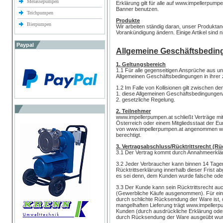
Melassepumpen
Erklärung gilt für alle auf www.impellerpumpe
Banner benutzen.
Teichpumpen
Produkte
Bierpumpen
Wir arbeiten ständig daran, unser Produkta
Vorankündigung ändern. Einige Artikel sind n
Paypal
Allgemeine Geschäftsbedi
1. Geltungsbereich
1.1 Für alle gegenseitigen Ansprüche aus 
Allgemeinen Geschäftsbedingungen in ihrer 
1.2 Im Falle von Kollisionen gilt zwischen d
1. diese Allgemeinen Geschäftsbedingunge
2. gesetzliche Regelung.
2. Teilnehmer
www.impellerpumpen.at schließt Verträge mit
Österreich oder einem Mitgliedsstaat der E
von www.impellerpumpen.at angenommen wurd
berechtigt.
3. Vertragsabschluss/Rücktrittsrecht (
3.1 Der Vertrag kommt durch Annahmeerkläru
3.2 Jeder Verbraucher kann binnen 14 Tagen
Rücktrittserklärung innerhalb dieser Frist
es sei denn, dem Kunden wurde falsche oder
3.3 Der Kunde kann sein Rücktrittsrecht a
(Gewerbliche Käufe ausgenommen). Für eine 
durch schlichte Rücksendung der Ware ist, d
mangelhaften Lieferung trägt www.impellerp
Kunden (durch ausdrückliche Erklärung oder
durch Rücksendung der Ware ausgeübt wur