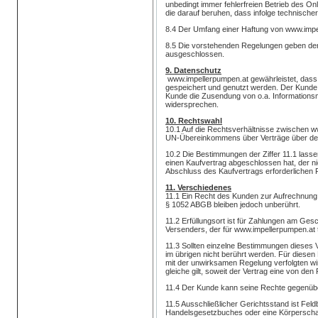
unbedingt immer fehlerfreien Betrieb des On
die darauf beruhen, dass infolge technisch
8.4 Der Umfang einer Haftung von www.impe
8.5 Die vorstehenden Regelungen geben den 
ausgeschlossen.
9. Datenschutz
www.impellerpumpen.at gewährleistet, dass 
gespeichert und genutzt werden. Der Kunde 
Kunde die Zusendung von o.a. Informationsma
widersprechen.
10. Rechtswahl
10.1 Auf die Rechtsverhältnisse zwischen 
UN-Übereinkommens über Verträge über den
10.2 Die Bestimmungen der Ziffer 11.1 lass
einen Kaufvertrag abgeschlossen hat, der n
Abschluss des Kaufvertrags erforderlichen
11. Verschiedenes
11.1 Ein Recht des Kunden zur Aufrechnung od
§ 1052 ABGB bleiben jedoch unberührt.
11.2 Erfüllungsort ist für Zahlungen am Ges
Versenders, der für www.impellerpumpen.at t
11.3 Sollten einzelne Bestimmungen dieses Ve
im übrigen nicht berührt werden. Für diesen 
mit der unwirksamen Regelung verfolgten w
gleiche gilt, soweit der Vertrag eine von de
11.4 Der Kunde kann seine Rechte gegenüber
11.5 Ausschließlicher Gerichtsstand ist Fe
Handelsgesetzbuches oder eine Körperschaft