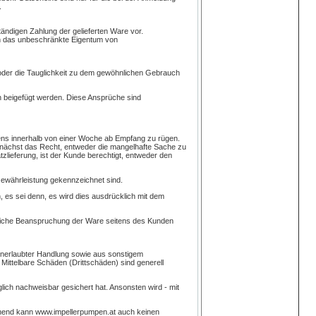
.
tändigen Zahlung der gelieferten Ware vor.
in das unbeschränkte Eigentum von
 oder die Tauglichkeit zu dem gewöhnlichen Gebrauch
en beigefügt werden. Diese Ansprüche sind
ens innerhalb von einer Woche ab Empfang zu rügen.
zunächst das Recht, entweder die mangelhafte Sache zu
tzlieferung, ist der Kunde berechtigt, entweder den
Gewährleistung gekennzeichnet sind.
 es sei denn, es wird dies ausdrücklich mit dem
tliche Beanspruchung der Ware seitens des Kunden
 unerlaubter Handlung sowie aus sonstigem
Mittelbare Schäden (Drittschäden) sind generell
ich nachweisbar gesichert hat. Ansonsten wird - mit
chend kann www.impellerpumpen.at auch keinen