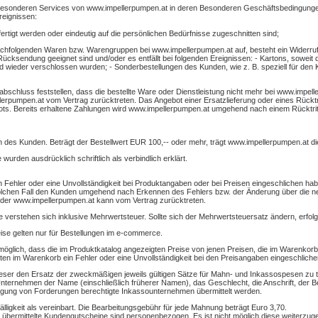
he besonderen Services von www.impellerpumpen.at in deren Besonderen Geschäftsbedingunge
reignissen:
ertigt werden oder eindeutig auf die persönlichen Bedürfnisse zugeschnitten sind;
 nachfolgenden Waren bzw. Warengruppen bei www.impellerpumpen.at auf, besteht ein Widerruf
 Rücksendung geeignet sind und/oder es entfällt bei folgenden Ereignissen: - Kartons, soweit 
d wieder verschlossen wurden; - Sonderbestellungen des Kunden, wie z. B. speziell für den Ku
bschluss feststellen, dass die bestellte Ware oder Dienstleistung nicht mehr bei www.impel
lerpumpen.at vom Vertrag zurücktreten. Das Angebot einer Ersatzlieferung oder eines Rücktri
s. Bereits erhaltene Zahlungen wird www.impellerpumpen.at umgehend nach einem Rücktrit
en des Kunden. Beträgt der Bestellwert EUR 100,-- oder mehr, trägt www.impellerpumpen.at d
e wurden ausdrücklich schriftlich als verbindlich erklärt.
in Fehler oder eine Unvollständigkeit bei Produktangaben oder bei Preisen eingeschlichen hab
solchen Fall den Kunden umgehend nach Erkennen des Fehlers bzw. der Änderung über die 
oder www.impellerpumpen.at kann vom Vertrag zurücktreten.
 verstehen sich inklusive Mehrwertsteuer. Sollte sich der Mehrwertsteuersatz ändern, erfo
se gelten nur für Bestellungen im e-commerce.
öglich, dass die im Produktkatalog angezeigten Preise von jenen Preisen, die im Warenkorb
rten im Warenkorb ein Fehler oder eine Unvollständigkeit bei den Preisangaben eingeschliche
eser den Ersatz der zweckmäßigen jeweils gültigen Sätze für Mahn- und Inkassospesen zu 
ernehmen der Name (einschließlich früherer Namen), das Geschlecht, die Anschrift, der Be
ingung von Forderungen berechtigte Inkassounternehmen übermittelt werden.
lligkeit als vereinbart. Die Bearbeitungsgebühr für jede Mahnung beträgt Euro 3,70.
übermittelte Kundengutscheine sind personenbezogen. Es ist nicht möglich diese weiterzuge