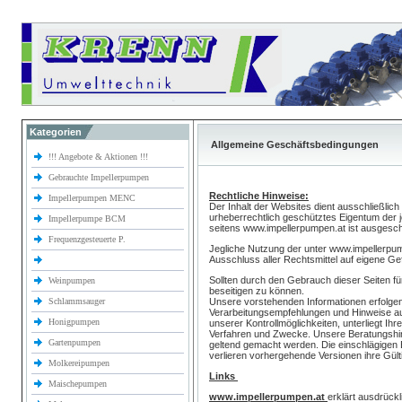
Kategorien
Allgemeine Geschäftsbedingungen
!!! Angebote & Aktionen !!!
Gebrauchte Impellerpumpen
Rechtliche Hinweise:
Impellerpumpen MENC
Der Inhalt der Websites dient ausschließlic
urheberrechtlich geschütztes Eigentum der j
Impellerpumpe BCM
seitens www.impellerpumpen.at ist ausgesc
Frequenzgesteuerte P.
Jegliche Nutzung der unter www.impellerpum
Ausschluss aller Rechtsmittel auf eigene Ge
Sollten durch den Gebrauch dieser Seiten f
Weinpumpen
beseitigen zu können.
Schlammsauger
Unsere vorstehenden Informationen erfolge
Verarbeitungsempfehlungen und Hinweise auf
Honigpumpen
unserer Kontrollmöglichkeiten, unterliegt Ih
Verfahren und Zwecke. Unsere Beratungshinw
Gartenpumpen
geltend gemacht werden. Die einschlägigen 
verlieren vorhergehende Versionen ihre Gülti
Molkereipumpen
Links
Maischepumpen
www.impellerpumpen.at
erklärt ausdrückl