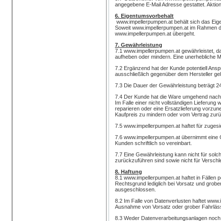
angegebene E-Mail Adresse gestattet. Aktion
6. Eigentumsvorbehalt
www.impellerpumpen.at behält sich das Eigen
Soweit www.impellerpumpen.at im Rahmen de
www.impellerpumpen.at übergeht.
7. Gewährleistung
7.1 www.impellerpumpen.at gewährleistet, d
aufheben oder mindern. Eine unerhebliche Mi
7.2 Ergänzend hat der Kunde potentiell Ansp
ausschließlich gegenüber dem Hersteller ge
7.3 Die Dauer der Gewährleistung beträgt 
7.4 Der Kunde hat die Ware umgehend nach E
Im Falle einer nicht vollständigen Lieferu
reparieren oder eine Ersatzlieferung vorzune
Kaufpreis zu mindern oder vom Vertrag zur
7.5 www.impellerpumpen.at haftet für zuges
7.6 www.impellerpumpen.at übernimmt eine G
Kunden schriftlich so vereinbart.
7.7 Eine Gewährleistung kann nicht für so
zurückzuführen sind sowie nicht für Verschle
8. Haftung
8.1 www.impellerpumpen.at haftet in Fällen
Rechtsgrund lediglich bei Vorsatz und grobe
ausgeschlossen.
8.2 Im Falle von Datenverlusten haftet www
Ausnahme von Vorsatz oder grober Fahrläss
8.3 Weder Datenverarbeitungsanlagen noch 