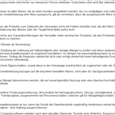
sgutscheine sind immer nur einmal pro Person einlösbar. Gutscheine sind nicht Bar ablösbar
tum an allen Waren, die an einen Kunden ausgeliefert werden, bis zur endgültigen und volls
r Gewährleistung eine Ware austauscht, gilt als vereinbart, dass die ausgetauschte Ware 
ass die Produkte zum Zeitpunkt des Versandes nicht mit Fehlern behaftet sind, die den Wert
nderung des Wertes oder der Tauglichkeit bleibt außer Acht.
rüche aus Garantieerklärungen der Hersteller vieler technischer Produkte, die den Produkt
ltend zu machen.
24 Monate ab Versendung.
mpfang der Lieferung auf Vollständigkeit oder etwaige Mängel zu prüfen und diese spätest
ng wird www.impellerpumpen.at umgehend nachliefern. Im übrigen hat www.impellerpumpen.at 
hmen. Gelingt die Reparatur wiederholt nicht oder erfolgt wiederholt keine befriedigende Ersa
ückzutreten (Wandlung)
icherte Eigenschaften, soweit diese in der Homepage ausdrücklich als zugesichert oder als 
ewährleistung bezogen auf die einzelnen bestellten Waren, nicht aber für Sachgesamtheiten,
lche Mängel übernommen werden, die auf unsachgemäße Nutzung oder eine überdurchschnit
ißteile.
 positiver Forderungsverletzung, Verschulden bei Vertragsabschluss, Verzug, Unmöglichkeit,
r Fahrlässigkeit, ausgenommen bei Personenschäden. Gleiches gilt für Mangelfolgeschäden. 
.impellerpumpen.at nur, wenn der Kunde die Datenbestände regelmäßig mindestens einmal tägl
igkeit - eine Haftung ausgeschlossen.
Computersoftware arbeiten nach dem aktuellen Stand der Technik stets fehlerfrei. Entspre