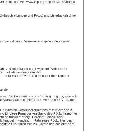
Dritter, die das von www.impellerpumpen.at erhältliche
duktbeschreibungen und Fotos) und Lieferbarkeit ohne
umpen.at beim Onlineversand gelten stets diese
ahr vollendet haben und jeweils mit Wohnsitz in
ten Teilnehmers versehentlich
es Rücktritts vom Vertrag gegenüber dem Kunden
tande.
senen Vertrag zurücktreten. Dafür genügt es, wenn die
Rückversandkosten (Porto) sind vom Kunden zu tragen,
n Gründen an www.impellerpumpen.at zurückschickt.
ung für diese Form der Ausübung des Rücktrittsrechtes
nd frankiert erfolgt. Bei einer Falsch- oder
liegt beim Kunden. Im Falle eines Rücktrittes des
hteten Kaufpreis zurück. Sofern der Rücktritt nicht