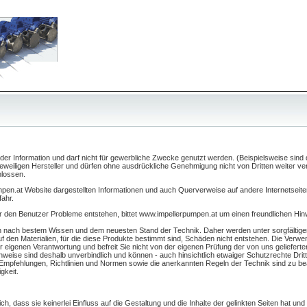
h der Information und darf nicht für gewerbliche Zwecke genutzt werden. (Beispielsweise sind
eweiligen Hersteller und dürfen ohne ausdrückliche Genehmigung nicht von Dritten weiter v
hlossen.
pen.at Website dargestellten Informationen und auch Querverweise auf andere Internetseiten
fahr.
ür den Benutzer Probleme entstehen, bittet www.impellerpumpen.at um einen freundlichen Hi
n nach bestem Wissen und dem neuesten Stand der Technik. Daher werden unter sorgfältig
 den Materialien, für die diese Produkte bestimmt sind, Schäden nicht entstehen. Die Verwe
rer eigenen Verantwortung und befreit Sie nicht von der eigenen Prüfung der von uns geliefert
eise sind deshalb unverbindlich und können - auch hinsichtlich etwaiger Schutzrechte Dritt
Empfehlungen, Richtlinien und Normen sowie die anerkannten Regeln der Technik sind zu be
gkeit.
ich, dass sie keinerlei Einfluss auf die Gestaltung und die Inhalte der gelinkten Seiten hat und