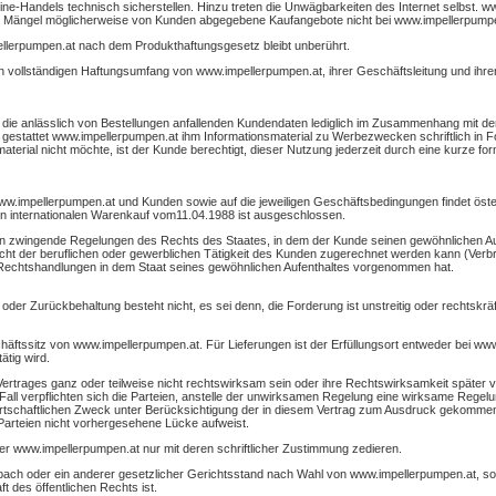
line-Handels technisch sicherstellen. Hinzu treten die Unwägbarkeiten des Internet selbst. w
er Mängel möglicherweise von Kunden abgegebene Kaufangebote nicht bei www.impellerpumpen
llerpumpen.at nach dem Produkthaftungsgesetz bleibt unberührt.
vollständigen Haftungsumfang von www.impellerpumpen.at, ihrer Geschäftsleitung und ihren 
die anlässlich von Bestellungen anfallenden Kundendaten lediglich im Zusammenhang mit der
gestattet www.impellerpumpen.at ihm Informationsmaterial zu Werbezwecken schriftlich in F
terial nicht möchte, ist der Kunde berechtigt, dieser Nutzung jederzeit durch eine kurze fo
www.impellerpumpen.at und Kunden sowie auf die jeweiligen Geschäftsbedingungen findet ö
 internationalen Warenkauf vom11.04.1988 ist ausgeschlossen.
en zwingende Regelungen des Rechts des Staates, in dem der Kunde seinen gewöhnlichen Auf
icht der beruflichen oder gewerblichen Tätigkeit des Kunden zugerechnet werden kann (Ver
 Rechtshandlungen in dem Staat seines gewöhnlichen Aufenthaltes vorgenommen hat.
er Zurückbehaltung besteht nicht, es sei denn, die Forderung ist unstreitig oder rechtskräft
chäftssitz von www.impellerpumpen.at. Für Lieferungen ist der Erfüllungsort entweder bei w
ätig wird.
rtrages ganz oder teilweise nicht rechtswirksam sein oder ihre Rechtswirksamkeit später verl
Fall verpflichten sich die Parteien, anstelle der unwirksamen Regelung eine wirksame Regelun
irtschaftlichen Zweck unter Berücksichtigung der in diesem Vertrag zum Ausdruck gekomm
n Parteien nicht vorhergesehene Lücke aufweist.
 www.impellerpumpen.at nur mit deren schriftlicher Zustimmung zedieren.
ldbach oder ein anderer gesetzlicher Gerichtsstand nach Wahl von www.impellerpumpen.at, s
 des öffentlichen Rechts ist.