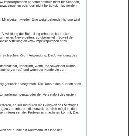
ww.impellerpumpen.at haftet deshalb nicht für Schäden,
.at eingehen oder dort nicht berücksichtigt werden.
Mitarbeitern wieder. Eine weitergehende Haftung wird
 Abwicklung der Bestellung erhoben, bearbeitet,
orm eines News-Letters zu übermitteln. Soweit der
rmlose Mitteilung an www.impellerpumpen.at zu
sterreichisches Recht Anwendung. Die Anwendung des
enthalt hat, unberührt, wenn und soweit der Kunde
brauchervertrag) und wenn der Kunde die zum
ig gerichtlich festgestellt. Die Rechte des Kunden nach
ww.impellerpumpen.at oder der Versandort des ersten
ieren, so soll hierdurch die Gültigkeit des Vertrages
g zu vereinbaren, die, soweit rechtlich möglich, den
enen Interessen der Parteien am nächsten kommt. Das
oweit der Kunde ein Kaufmann im Sinne des