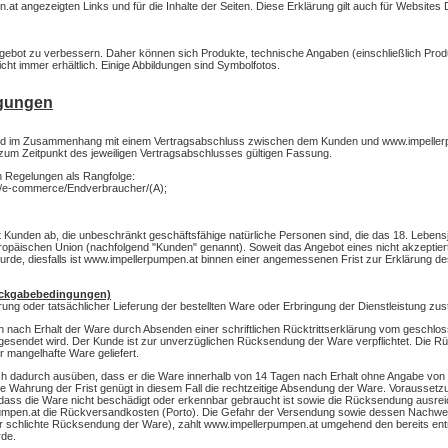
n.at angezeigten Links und für die Inhalte der Seiten. Diese Erklärung gilt auch für Websites 
ngebot zu verbessern. Daher können sich Produkte, technische Angaben (einschließlich Pro
icht immer erhältlich. Einige Abbildungen sind Symbolfotos.
ngungen
und im Zusammenhang mit einem Vertragsabschluss zwischen dem Kunden und www.impellerp
zum Zeitpunkt des jeweiligen Vertragsabschlusses gültigen Fassung.
en Regelungen als Rangfolge:
n/e-commerce/Endverbraucher/(A);
 Kunden ab, die unbeschränkt geschäftsfähige natürliche Personen sind, die das 18. Lebensj
uropäischen Union (nachfolgend "Kunden" genannt). Soweit das Angebot eines nicht akzeptier
e, diesfalls ist www.impellerpumpen.at binnen einer angemessenen Frist zur Erklärung d
Rückgabebedingungen)
ng oder tatsächlicher Lieferung der bestellten Ware oder Erbringung der Dienstleistung zus
 nach Erhalt der Ware durch Absenden einer schriftlichen Rücktrittserklärung vom geschlos
 abgesendet wird. Der Kunde ist zur unverzüglichen Rücksendung der Ware verpflichtet. Die 
 mangelhafte Ware geliefert.
uch dadurch ausüben, dass er die Ware innerhalb von 14 Tagen nach Erhalt ohne Angabe vo
Wahrung der Frist genügt in diesem Fall die rechtzeitige Absendung der Ware. Voraussetz
ass die Ware nicht beschädigt oder erkennbar gebraucht ist sowie die Rücksendung ausreiche
umpen.at die Rückversandkosten (Porto). Die Gefahr der Versendung sowie dessen Nachweis 
 schlichte Rücksendung der Ware), zahlt www.impellerpumpen.at umgehend den bereits entric
de.