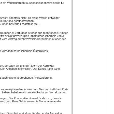
n ein Widerrufsrecht ausgeschlossen wird sowie für
srecht ebenfalls nicht, da diese Waren entweder
die Kartons geöffnet wurden;
nden bestellte Ersatzteile etc.;
lerpumpen.at verfügbar ist oder aus rechtlichen Gründen
tts erfolgt unverzüglich, spätestens innerhalb von 3
t vom Vertrag durch www.impellerpumpen.at oder den
ie Versandkosten innerhalb Österreichs.
en, behalten wir uns ein Recht zur Korrektur
neuen Angaben informieren. Der Kunde kann dann
lgt auch eine entsprechende Preisänderung.
 angezeigt werden, abweichen. Den verbindlichen Preis
n haben, behalten wir uns ein Recht zur Korrektur vor.
tragen. Der Kunde stimmt ausdrücklich zu, dass im
ruf, der offene Saldo sowie die Mahndaten an die
ben. Gutscheine sind nur für die bei der Anmeldung