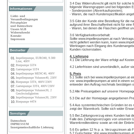
3.4 Das Widerrufsrecht gilt nicht für solc
folgende Warengruppen und bei folgenden E
Informationen
- Sonderposten (Abverkaufsposten);
- Waren, die nach Kundenspezifikation angef
Liefer- und
Versandbedingungen
3.5 Gibt der Kunde eine Bestellung für die
Privatsphäre
aufgrund ihrer Beschaffenheit nicht für eine
und Datenschutz
- Waren, bei denen die Flaschen geöffnet un
Unsere AGB
Widerrufsrecht
3.6 Verfügbarkeitsvorbehalt:
Kontakt
Sollte www.impellerpumpen.at nach Vertragsa
Impressum
nicht geliefert werden kann, kann www.impel
Werktagen nach Eingang des Kundenangebot
Kunden rückerstatten.
Bestseller
4. Lieferung
01.
Impellerpumpe, EURO40, 9.300
4.1 Die Lieferung der Ware erfolgt auf Kost
Liter, 400V
02.
Bierpumpe 55T4
4.2 Lieferfristen sind unverbindlich, außer si
03.
Gartenpumpe 55T4
04.
Impellerpumpe MENC40, 400V
5. Preis
5.1 Sollte sich bei www.impellerpumpen.at e
05.
Impellerpumpe Volumex40, 230V
vor. www.impellerpumpen.at wird in einem 
06.
Bierpumpe 33T4, 400V/230V
entweder den Auftrag nochmals bestätigen 
07.
Gartenpumpe 33T4, 400V/230V
08.
Impellerpumpe Volumex30, 2
5.2 Alle Preisangaben auf unserer Homepage
Geschwindigkeiten
09.
Impellerpumpe Volumex30, 230V
5.3 Die auf der Homepage angegebenen Prei
10.
Bierpumpe 44T4
5.4 Aus systemtechnischen Gründen ist es m
zeigt der Warenkorb. Sollte sich wider Erwa
Sonstiges
5.5 Bei Zahlungsverzug eines Kunden hat di
Falle des Zahlungsverzuges von unserem Unt
Datenschutz
Warenkreditevidenz sowie an mit der Einbr
IMPRESSUM
Innergemeinschaftliche Lieferung
5.6 Es gelten 12 % p. a. Verzugszinsen ab Fä
5.7 Gutscheine: Von www.impellerpumpen.at 