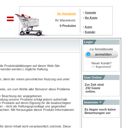
Startseite
Ihr Warenkorb
Ihr Konto
Ihr Warenkorb:
0 Produkte
Kasse
Kontakt
Login
zur Anmeldeseite
Neuer Kunde?
 die Produktabbildungen auf dieser Web-Site
!
=> Registrieren
erwendet werden.) Jegliche Haftung
User Online
, dient der reinen persönlichen Nutzung und unter
Zur Zeit sind
232 Gäste
nweis, um zum Wohle aller Benutzer diese Probleme
online.
er Beachtung der angegebenen
ndung unserer Produkte erfolgt jedoch außerhalb
bewerten
en Produkte auf deren Eignung für die beabsichtigten
er - nicht als Haftungsgrundlage uns gegenüber
Es liegen noch keine
achten. Mit Herausgabe dieser Produkt-Informationen
Bewertungen vor
 für deren Inhalt nicht verantwortlich zeichnet. Diese