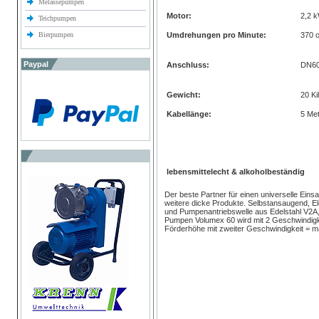
Melassepumpen
Motor:
2,2 
Teichpumpen
Bierpumpen
Umdrehungen pro Minute:
370 
Paypal
Anschluss:
DN6
Gewicht:
20 K
Kabellänge:
5 Me
lebensmittelecht & alkoholbeständig
Der beste Partner für einen universelle Eins
weitere dicke Produkte. Selbstansaugend, E
und Pumpenantriebswelle aus Edelstahl V2A,
Pumpen Volumex 60 wird mit 2 Geschwindigke
Förderhöhe mit zweiter Geschwindigkeit = 