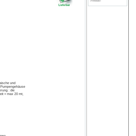
Produkt!
Maische und
tet Pumpengehäuse
rung : die
it = max 20 mt,
mmen.