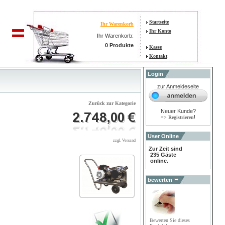
Startseite
Ihr Warenkorb
Ihr Konto
Ihr Warenkorb:
0 Produkte
Kasse
Kontakt
Login
zur Anmeldeseite
Zurück zur Kategorie
Neuer Kunde?
!
=> Registrieren
User Online
zzgl. Versand
Zur Zeit sind
235 Gäste
online.
bewerten
Bewerten Sie dieses