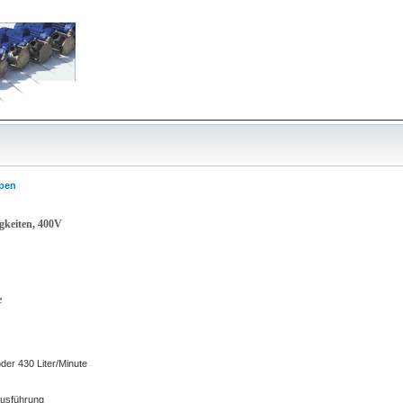
pen
keiten, 400V
e
oder 430 Liter/Minute
ausführung