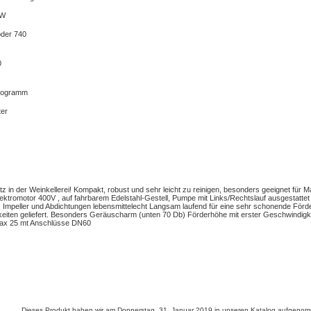
kW
oder 740
0
ilogramm
ter
atz in der Weinkellerei! Kompakt, robust und sehr leicht zu reinigen, besonders geeignet für 
lektromotor 400V , auf fahrbarem Edelstahl-Gestell, Pumpe mit Links/Rechtslauf ausgestat
 Impeller und Abdichtungen lebensmittelecht Langsam laufend für eine sehr schonende Förde
iten geliefert. Besonders Geräuscharm (unten 70 Db) Förderhöhe mit erster Geschwindigke
max 25 mt Anschlüsse DN60
Dieses Produkt haben wir am Donnerstag, 31. Januar 2019 in unseren Katalog aufgeno