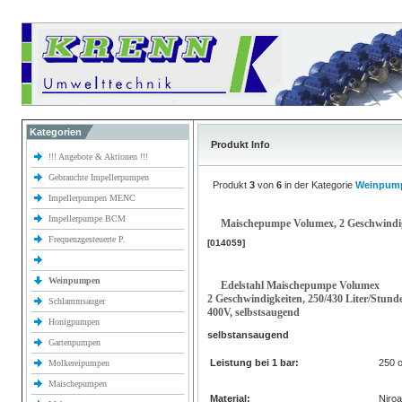
Kategorien
Produkt Info
!!! Angebote & Aktionen !!!
Gebrauchte Impellerpumpen
Produkt
3
von
6
in der Kategorie
Weinpum
Impellerpumpen MENC
Impellerpumpe BCM
Maischepumpe Volumex, 2 Geschwindig
Frequenzgesteuerte P.
[014059]
Weinpumpen
Edelstahl Maischepumpe Volumex
2 Geschwindigkeiten, 250/430 Liter/Stund
Schlammsauger
400V, selbstsaugend
Honigpumpen
selbstansaugend
Gartenpumpen
Leistung bei 1 bar:
250 
Molkereipumpen
Maischepumpen
Material:
Niro