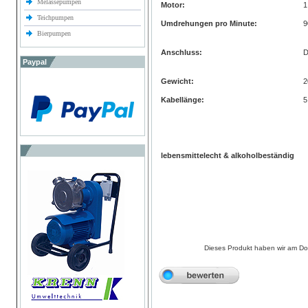
Melassepumpen
Motor:
1
Teichpumpen
Umdrehungen pro Minute:
9
Bierpumpen
Anschluss:
D
Paypal
Gewicht:
2
Kabellänge:
5
lebensmittelecht & alkoholbeständig
Dieses Produkt haben wir am D