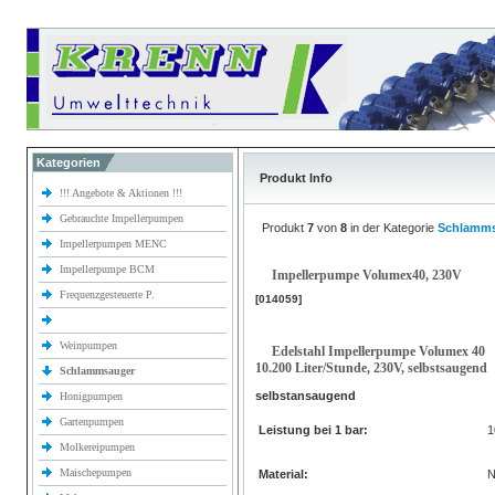
Kategorien
Produkt Info
!!! Angebote & Aktionen !!!
Gebrauchte Impellerpumpen
Produkt
7
von
8
in der Kategorie
Schlamm
Impellerpumpen MENC
Impellerpumpe BCM
Impellerpumpe Volumex40, 230V
Frequenzgesteuerte P.
[014059]
Weinpumpen
Edelstahl Impellerpumpe Volumex 40
10.200 Liter/Stunde, 230V, selbstsaugend
Schlammsauger
selbstansaugend
Honigpumpen
Gartenpumpen
Leistung bei 1 bar:
1
Molkereipumpen
Maischepumpen
Material:
N