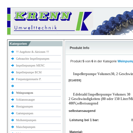
Kategorien
Produkt Info
!!! Angebote & Aktionen !!!
Gebrauchte Impellerpumpen
Produkt
5
von
6
in der Kategorie
Weinpum
Impellerpumpen MENC
Impellerpumpe BCM
Impellerpumpe Volumex30, 2 Geschwin
Frequenzgesteuerte P.
[014059]
Weinpumpen
Edelstahl Impellerpumpe Volumex 30
2 Geschwindigkeiten (80 oder 150 Liter/M
Schlammsauger
400V,selbstsaugend
Honigpumpen
selbstansaugend
Gartenpumpen
Leistung bei 1 bar:
Molkereipumpen
Maischepumpen
Material:
N