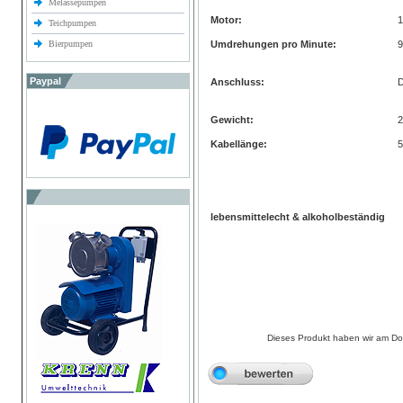
Melassepumpen
Motor:
1
Teichpumpen
Bierpumpen
Umdrehungen pro Minute:
9
Paypal
Anschluss:
Gewicht:
2
Kabellänge:
5
lebensmittelecht & alkoholbeständig
Dieses Produkt haben wir am D