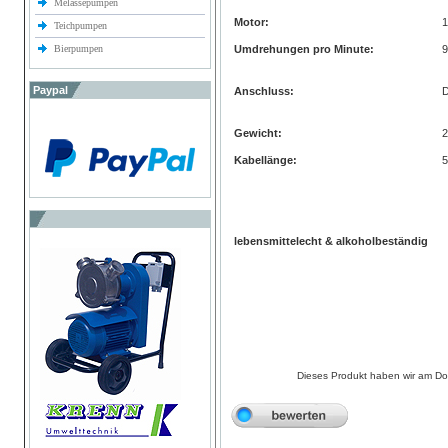
Melassepumpen
Motor:
1
Teichpumpen
Bierpumpen
Umdrehungen pro Minute:
9
Paypal
Anschluss:
Gewicht:
2
Kabellänge:
5
lebensmittelecht & alkoholbeständig
Dieses Produkt haben wir am D