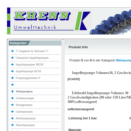
Kategorien
Produkt Info
!!! Angebote & Aktionen !!!
Gebrauchte Impellerpumpen
Produkt
5
von
6
in der Kategorie
Weinpum
Impellerpumpen MENC
Impellerpumpe BCM
Impellerpumpe Volumex30, 2 Geschwin
Frequenzgesteuerte P.
[014059]
Weinpumpen
Edelstahl Impellerpumpe Volumex 30
2 Geschwindigkeiten (80 oder 150 Liter/M
Schlammsauger
400V,selbstsaugend
Honigpumpen
selbstansaugend
Gartenpumpen
Leistung bei 1 bar:
Molkereipumpen
Maischepumpen
Material:
N