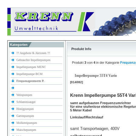
Kategorien
Produkt Info
!!! Angebote & Aktionen !!!
Gebrauchte Impellerpumpen
Produkt
3
von
4
in der Kategorie
Frequenzg
Impellerpumpen MENC
Impellerpumpe BCM
Impellerpumpe 55T4 Vario
Frequenzgesteuerte P.
[014082]
Krenn Impellerpumpe 55T4 Var
Weinpumpen
Schlammsauger
samt aufgebauten Frequenzumrichter
für eine stufenlose elektronische Regelu
Honigpumpen
5 Meter Kabel
Gartenpumpen
Linkslauf/Rechtslauf
Molkereipumpen
samt Transportwagen, 400V
Maischepumpen