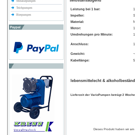
selbstansaugend
Melassepumpen
Teichpumpen
Leistung bei 1 bar:
Bierpumpen
Impeller:
S
Material:
N
Paypal
Motor:
1
Umdrehungen pro Minute:
1
Anschluss:
1
Gewicht:
~
Kabellänge:
5
lebensmittelecht & alkoholbeständ
Lieferzeit der VarioPumpen beträgt 2 Woch
Dieses Produkt haben wir am 