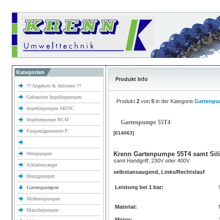
Kategorien
Produkt Info
!!! Angebote & Aktionen !!!
Gebrauchte Impellerpumpen
Produkt
2
von
5
in der Kategorie
Gartenp
Impellerpumpen MENC
Impellerpumpe BCM
Gartenpumpe 55T4
Frequenzgesteuerte P.
[014063]
Krenn Gartenpumpe 55T4 samt Sili
Weinpumpen
samt Handgriff, 230V oder 400V
Schlammsauger
selbstansaugend, Links/Rechtslauf
Honigpumpen
Leistung bei 1 bar:
Gartenpumpen
Molkereipumpen
Material:
Maischepumpen
Motor: