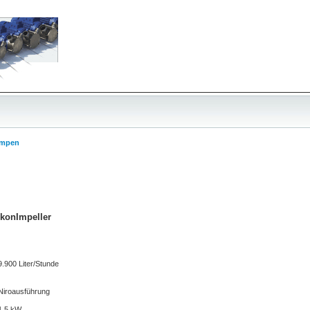
umpen
konImpeller
9.900 Liter/Stunde
Niroausführung
1,5 kW