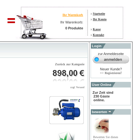
Startseite
Ihr Warenkorb
Ihr Konto
Ihr Warenkorb:
0 Produkte
Kasse
Kontakt
Login
zur Anmeldeseite
Zurück zur Kategorie
Neuer Kunde?
!
=> Registrieren
User Online
zzgl. Versand
Zur Zeit sind
230 Gäste
online.
bewerten
Bewerten Sie dieses