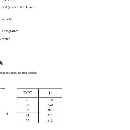
1.400 (auch in 920 U/min)
1 1/2 Zoll
19 Kilogramm
5 Meter
ig
nsportwagen geliefert werden.