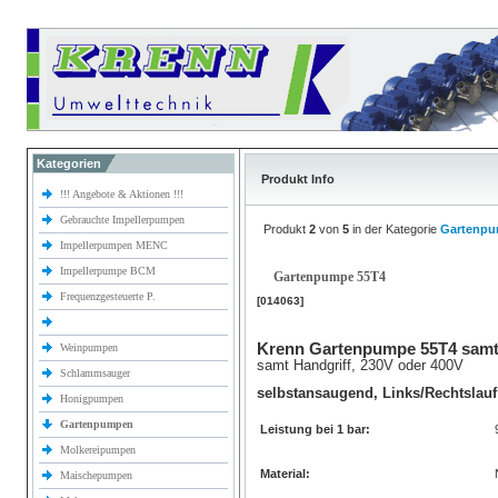
Kategorien
Produkt Info
!!! Angebote & Aktionen !!!
Gebrauchte Impellerpumpen
Produkt
2
von
5
in der Kategorie
Gartenp
Impellerpumpen MENC
Impellerpumpe BCM
Gartenpumpe 55T4
Frequenzgesteuerte P.
[014063]
Krenn Gartenpumpe 55T4 samt 
Weinpumpen
samt Handgriff, 230V oder 400V
Schlammsauger
selbstansaugend, Links/Rechtslauf
Honigpumpen
Gartenpumpen
Leistung bei 1 bar:
Molkereipumpen
Material:
Maischepumpen