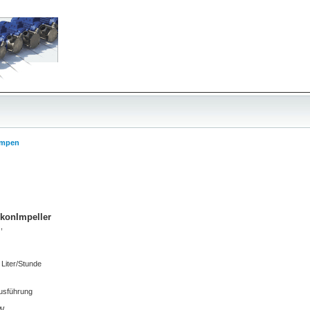
umpen
konImpeller
,
0 Liter/Stunde
usführung
kW