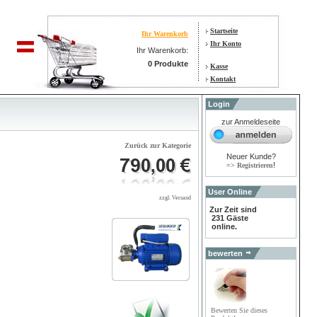
Startseite
Ihr Warenkorb
Ihr Konto
Ihr Warenkorb:
0 Produkte
Kasse
Kontakt
Login
zur Anmeldeseite
Zurück zur Kategorie
Neuer Kunde?
!
=> Registrieren
User Online
zzgl. Versand
Zur Zeit sind
231 Gäste
online.
bewerten
Bewerten Sie dieses