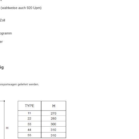
 (wahlweise auch 920 Upm)
Zoll
logramm
er
ig
nsportwagen geliefert werden.