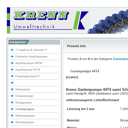
Kategorien
Produkt Info
!!! Angebote & Aktionen !!!
Gebrauchte Impellerpumpen
Produkt
3
von
5
in der Kategorie
Gartenp
Impellerpumpen MENC
Impellerpumpe BCM
Gartenpumpe 44T4
Frequenzgesteuerte P.
[014062]
Krenn Gartenpumpe 44T4 samt Sili
Weinpumpen
samt Handgriff, 400V (wahlweise auch 230V)
Schlammsauger
selbstansaugend, Links/Rechtslauf
Honigpumpen
Leistung bei 1 bar:
7.20
Gartenpumpen
Molkereipumpen
Material:
Niroa
Maischepumpen
Motor:
1,1 