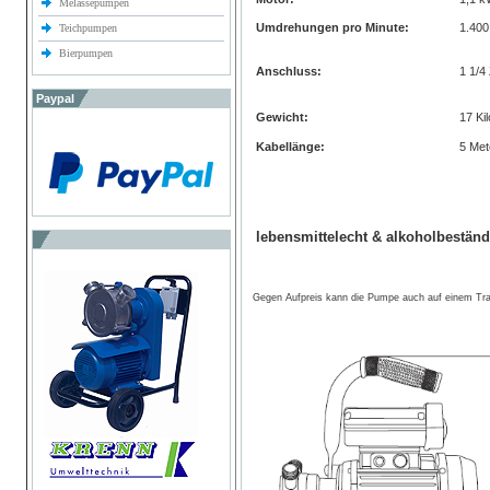
Melassepumpen
Umdrehungen pro Minute:
1.400
Teichpumpen
Bierpumpen
Anschluss:
1 1/4 
Paypal
Gewicht:
17 Ki
Kabellänge:
5 Met
lebensmittelecht & alkoholbeständ
Gegen Aufpreis kann die Pumpe auch auf einem Tra